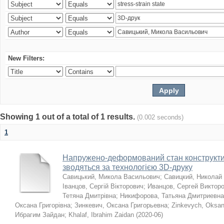
New Filters:
Showing 1 out of a total of 1 results.
(0.002 seconds)
1
Напружено-деформований стан конструктив
зводяться за технологією 3D-друку
Савицький, Микола Васильович
;
Савицкий, Николай
Іванцов, Сергій Вікторович
;
Иванцов, Сергей Виктор
Тетяна Дмитрівна
;
Никифорова, Татьяна Дмитриевна
Оксана Григорівна
;
Зинкевич, Оксана Григорьевна
;
Zinkevych, Oksa
Ибрагим Зайдан
;
Khalaf, Ibrahim Zaidan
(
2020-06
)