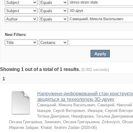
New Filters:
Showing 1 out of a total of 1 results.
(0.002 seconds)
1
Напружено-деформований стан конструктив
зводяться за технологією 3D-друку
Савицький, Микола Васильович
;
Савицкий, Николай
Іванцов, Сергій Вікторович
;
Иванцов, Сергей Виктор
Тетяна Дмитрівна
;
Никифорова, Татьяна Дмитриевна
Оксана Григорівна
;
Зинкевич, Оксана Григорьевна
;
Zinkevych, Oksa
Ибрагим Зайдан
;
Khalaf, Ibrahim Zaidan
(
2020-06
)