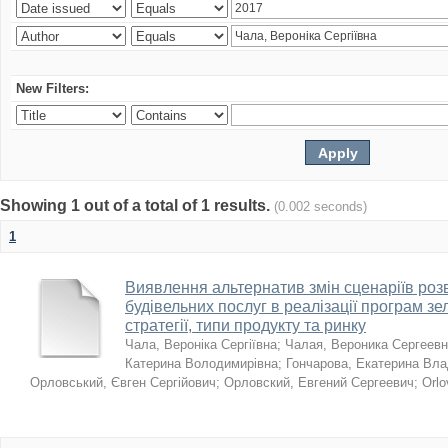
New Filters:
Showing 1 out of a total of 1 results.
(0.002 seconds)
1
Виявлення альтернатив змін сценаріїв розв
будівельних послуг в реалізації програм зе
стратегії, типи продукту та ринку
Чала, Вероніка Сергіївна
;
Чалая, Вероника Сергеев
Катерина Володимирівна
;
Гончарова, Екатерина Вл
Орловський, Євген Сергійович
;
Орловский, Евгений Сергеевич
;
Orlo