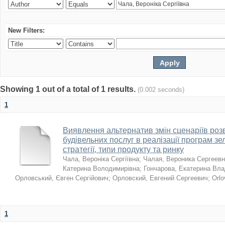
New Filters:
Showing 1 out of a total of 1 results.
(0.002 seconds)
1
Виявлення альтернатив змін сценаріїв розв
будівельних послуг в реалізації програм зе
стратегії, типи продукту та ринку
Чала, Вероніка Сергіївна
;
Чалая, Вероника Сергеев
Катерина Володимирівна
;
Гончарова, Екатерина Вл
Орловський, Євген Сергійович
;
Орловский, Евгений Сергеевич
;
Orlo
1