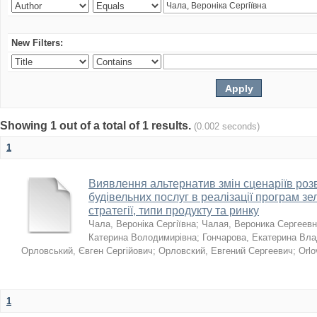
New Filters:
Showing 1 out of a total of 1 results.
(0.002 seconds)
1
Виявлення альтернатив змін сценаріїв розв
будівельних послуг в реалізації програм зе
стратегії, типи продукту та ринку
Чала, Вероніка Сергіївна
;
Чалая, Вероника Сергеев
Катерина Володимирівна
;
Гончарова, Екатерина Вл
Орловський, Євген Сергійович
;
Орловский, Евгений Сергеевич
;
Orlo
1