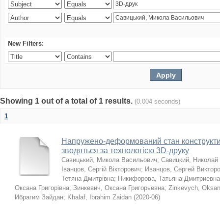
New Filters:
Showing 1 out of a total of 1 results.
(0.004 seconds)
1
Напружено-деформований стан конструктив
зводяться за технологією 3D-друку
Савицький, Микола Васильович
;
Савицкий, Николай
Іванцов, Сергій Вікторович
;
Иванцов, Сергей Виктор
Тетяна Дмитрівна
;
Никифорова, Татьяна Дмитриевна
Оксана Григорівна
;
Зинкевич, Оксана Григорьевна
;
Zinkevych, Oksa
Ибрагим Зайдан
;
Khalaf, Ibrahim Zaidan
(
2020-06
)