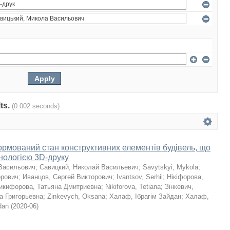
lts.
(0.002 seconds)
мований стан конструктивних елементів будівель, що
хнологією 3D-друку
Васильович
;
Савицкий, Николай Васильевич
;
Savytskyi, Mykola
;
орович
;
Иванцов, Сергей Викторович
;
Ivantsov, Serhii
;
Нікіфорова,
икифорова, Татьяна Дмитриевна
;
Nikiforova, Tetiana
;
Зінкевич,
а Григорьевна
;
Zinkevych, Oksana
;
Халаф, Ібрагім Зайдан
;
Халаф,
dan
(
2020-06
)