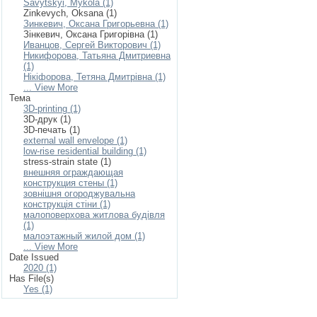
Savytskyi, Mykola (1)
Zinkevych, Oksana (1)
Зинкевич, Оксана Григорьевна (1)
Зінкевич, Оксана Григорівна (1)
Иванцов, Сергей Викторович (1)
Никифорова, Татьяна Дмитриевна
(1)
Нікіфорова, Тетяна Дмитрівна (1)
... View More
Тема
3D-printing (1)
3D-друк (1)
3D-печать (1)
external wall envelope (1)
low-rise residential building (1)
stress-strain state (1)
внешняя ограждающая
конструкция стены (1)
зовнішня огороджувальна
конструкція стіни (1)
малоповерхова житлова будівля
(1)
малоэтажный жилой дом (1)
... View More
Date Issued
2020 (1)
Has File(s)
Yes (1)