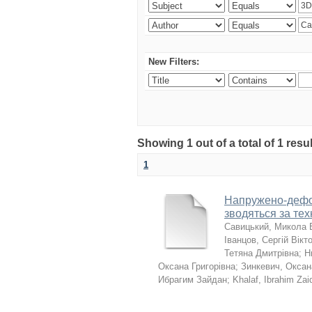
New Filters:
Showing 1 out of a total of 1 resu
1
Напружено-дефор
зводяться за те
Савицький, Микола 
Іванцов, Сергій Вікт
Тетяна Дмитрівна
;
Н
Оксана Григорівна
;
Зинкевич, Оксан
Ибрагим Зайдан
;
Khalaf, Ibrahim Zai