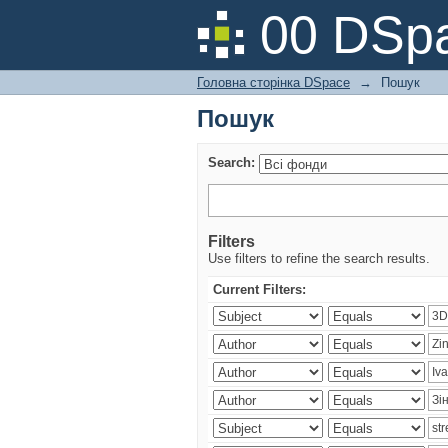
Пошук
00 DSpa
Головна сторінка DSpace
→
Пошук
Пошук
Search:
Filters
Use filters to refine the search results.
Current Filters: