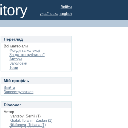
tory
Ввійти
українська
English
Перегляд
Всі матеріали
Фонди та колекції
За датою публикації
Автори
Заголовки
Теми
Мій профіль
Ввійти
Зареєструватися
Discover
Автор
Ivantsov, Serhii (1)
Khalaf, Ibrahim Zaidan (1)
Nikiforova, Tetiana (1)