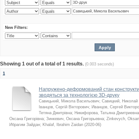
New Filters:
Showing 1 out of a total of 1 results.
(0.003 seconds)
1
Напружено-деформований стан конструктив
зводяться за технологією 3D-друку
Савицький, Микола Васильович
;
Савицкий, Николай
Іванцов, Сергій Вікторович
;
Иванцов, Сергей Виктор
Тетяна Дмитрівна
;
Никифорова, Татьяна Дмитриевна
Оксана Григорівна
;
Зинкевич, Оксана Григорьевна
;
Zinkevych, Oksa
Ибрагим Зайдан
;
Khalaf, Ibrahim Zaidan
(
2020-06
)