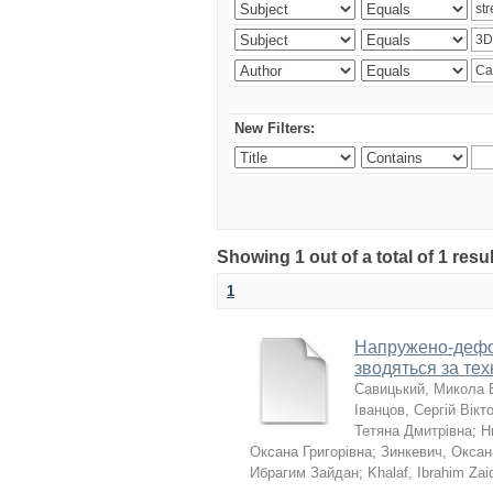
New Filters:
Showing 1 out of a total of 1 resu
1
Напружено-дефор
зводяться за те
Савицький, Микола 
Іванцов, Сергій Вікт
Тетяна Дмитрівна
;
Н
Оксана Григорівна
;
Зинкевич, Оксан
Ибрагим Зайдан
;
Khalaf, Ibrahim Zai