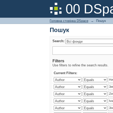
Пошук
00 DSpa
Головна сторінка DSpace
→
Пошук
Пошук
Search:
Filters
Use filters to refine the search results.
Current Filters: