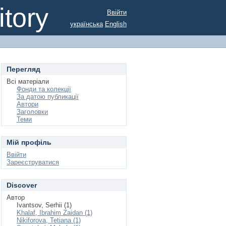
tory
Ввійти
українська
English
Перегляд
Всі матеріали
Фонди та колекції
За датою публикації
Автори
Заголовки
Теми
Мій профіль
Ввійти
Зареєструватися
Discover
Автор
Ivantsov, Serhii (1)
Khalaf, Ibrahim Zaidan (1)
Nikiforova, Tetiana (1)