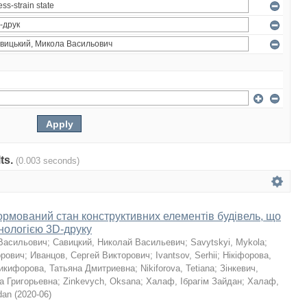
lts.
(0.003 seconds)
мований стан конструктивних елементів будівель, що
хнологією 3D-друку
Васильович
;
Савицкий, Николай Васильевич
;
Savytskyi, Mykola
;
орович
;
Иванцов, Сергей Викторович
;
Ivantsov, Serhii
;
Нікіфорова,
икифорова, Татьяна Дмитриевна
;
Nikiforova, Tetiana
;
Зінкевич,
а Григорьевна
;
Zinkevych, Oksana
;
Халаф, Ібрагім Зайдан
;
Халаф,
dan
(
2020-06
)