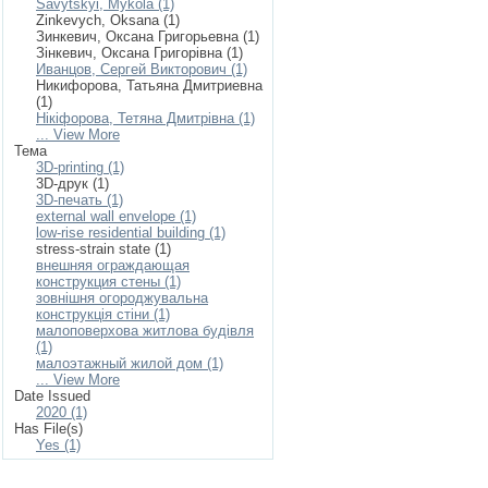
Savytskyi, Mykola (1)
Zinkevych, Oksana (1)
Зинкевич, Оксана Григорьевна (1)
Зінкевич, Оксана Григорівна (1)
Иванцов, Сергей Викторович (1)
Никифорова, Татьяна Дмитриевна
(1)
Нікіфорова, Тетяна Дмитрівна (1)
... View More
Тема
3D-printing (1)
3D-друк (1)
3D-печать (1)
external wall envelope (1)
low-rise residential building (1)
stress-strain state (1)
внешняя ограждающая
конструкция стены (1)
зовнішня огороджувальна
конструкція стіни (1)
малоповерхова житлова будівля
(1)
малоэтажный жилой дом (1)
... View More
Date Issued
2020 (1)
Has File(s)
Yes (1)