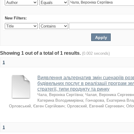
New Filters:
Showing 1 out of a total of 1 results.
(0.002 seconds)
1
Виявлення альтернатив змін сценаріїв розв
будівельних послуг в реалізації програм зе
стратегії, типи продукту та ринку
Чала, Вероніка Сергіївна
;
Чалая, Вероника Сергеев
Катерина Володимирівна
;
Гончарова, Екатерина Вл
Орловський, Євген Сергійович
;
Орловский, Евгений Сергеевич
;
Orlo
1