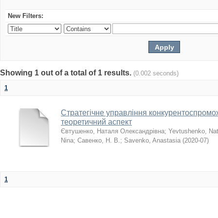
New Filters:
Showing 1 out of a total of 1 results.
(0.002 seconds)
1
Стратегічне управління конкурентоспромо
теоретичний аспект
Євтушенко, Наталя Олександрівна
;
Yevtushenko, Nat
Nina
;
Савенко, Н. В.
;
Savenko, Anastasia
(
2020-07
)
1