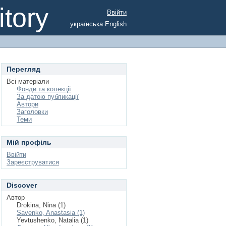
tory
Ввійти
українська
English
Перегляд
Всі матеріали
Фонди та колекції
За датою публикації
Автори
Заголовки
Теми
Мій профіль
Ввійти
Зареєструватися
Discover
Автор
Drokina, Nina (1)
Savenko, Anastasia (1)
Yevtushenko, Natalia (1)