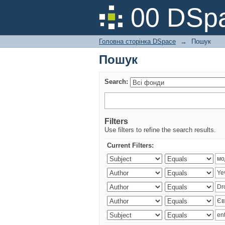
Пошук
00 DSpa
Головна сторінка DSpace
→
Пошук
Пошук
Search:
Filters
Use filters to refine the search results.
Current Filters: