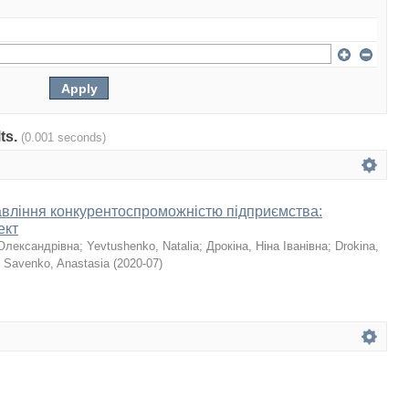
lts.
(0.001 seconds)
авління конкурентоспроможністю підприємства:
ект
Олександрівна
;
Yevtushenko, Natalia
;
Дрокіна, Ніна Іванівна
;
Drokina,
;
Savenko, Anastasia
(
2020-07
)