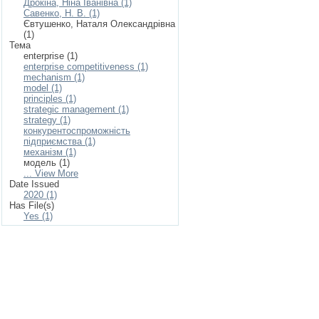
Дрокіна, Ніна Іванівна (1)
Савенко, Н. В. (1)
Євтушенко, Наталя Олександрівна
(1)
Тема
enterprise (1)
enterprise competitiveness (1)
mechanism (1)
model (1)
principles (1)
strategic management (1)
strategy (1)
конкурентоспроможність
підприємства (1)
механізм (1)
модель (1)
... View More
Date Issued
2020 (1)
Has File(s)
Yes (1)