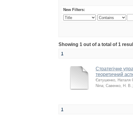
New Filters:
Showing 1 out of a total of 1 resu
1
Стратегічне упр
теоретичний асп
Євтушенко, Наталя 
Nina
;
Савенко, Н. В.
1