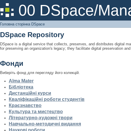
Головна сторінка DSpace
00 DSpace/Mana
Головна сторінка DSpace
DSpace Repository
DSpace is a digital service that collects, preserves, and distributes digital ma
for preserving an organization's legacy; they facilitate digital preservation a
Фонди
Виберіть фонд для перегляду його колекцій.
Alma Mater
Бібліотека
Дистанційні курси
Кваліфікаційні роботи студентів
Краєзнавство
Культура та мистецтво
Літературно-художні твори
Навчально-методичні видання
Наукові роботи