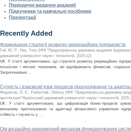
Періодичні видання академії
Підручники та навчальні посібники
Презентації
Recently Added
Формування стратегії розвитку рекреаційних підприємств
Гой, Ю. Р.
;
Hoy, Yuriy
(
ННІ "Придніпровська державна академія будівництв
державний університет науки і технологій
,
2025-12
)
UK: У статті аргументовано, що стратегія розвитку рекреаційних підпри
кількісних і якісних показників, які відображають фінансові, соціальні
Запропоновано ...
Сутність і взаємозв’язок процесів прогнозування та адаптац
Федорчак, О. Є.
;
Fedorchak, Oleksiy
(
ННІ "Придніпровська державна акад
архітектури"Український державний університет науки і технологій
,
2025-
UK: У статті аргументовано, що цифровізація бізнес-процесів зумов
механізму прогнозування та адаптації фінансового управління підпр
стійкість і гнучкість у ...
Організаційно-економічний механізм функціонування сист