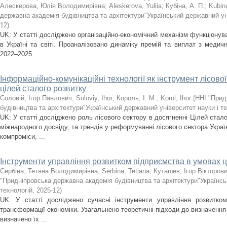
Алескерова, Юлія Володимирівна
;
Aleskerova, Yuliia
;
Кубіна, А. П.
;
Kubin
державна академія будівництва та архітектури"Український державний уні
12
)
UK: У статті досліджено організаційно-економічний механізм функціону
в Україні та світі. Проаналізовано динаміку премій та виплат з медичн
2022–2025 ...
Інформаційно-комунікаційні технології як інструмент лісово
цілей сталого розвитку
Соловій, Ігор Павлович
;
Soloviy, Ihor
;
Король, І. М.
;
Korol, Ihor
(
ННІ "Прид
будівництва та архітектури"Український державний університет науки і т
UK: У статті досліджено роль лісового сектору в досягненні Цілей стало
міжнародного досвіду, та трендів у реформуванні лісового сектора Украї
компроміси, ...
Інструменти управління розвитком підприємства в умовах 
Сербіна, Тетяна Володимирівна
;
Serbina, Tetiana
;
Куташев, Ігор Вікторов
"Придніпровська державна академія будівництва та архітектури"Українсь
технологій
,
2025-12
)
UK: У статті досліджено сучасні інструменти управління розвитко
трансформації економіки. Узагальнено теоретичні підходи до визначення 
визначено їх ...