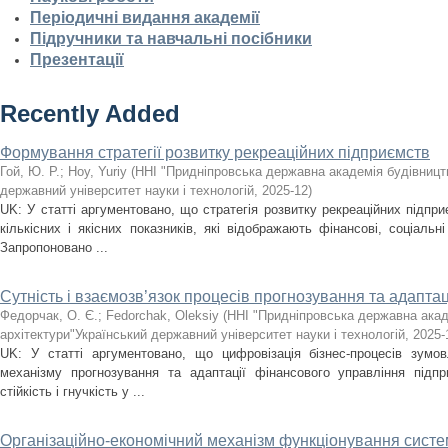
Періодичні видання академії
Підручники та навчальні посібники
Презентації
Recently Added
Формування стратегії розвитку рекреаційних підприємств
Гой, Ю. Р.
;
Hoy, Yuriy
(
ННІ "Придніпровська державна академія будівництв
державний університет науки і технологій
,
2025-12
)
UK: У статті аргументовано, що стратегія розвитку рекреаційних підпри
кількісних і якісних показників, які відображають фінансові, соціальні
Запропоновано ...
Сутність і взаємозв’язок процесів прогнозування та адаптац
Федорчак, О. Є.
;
Fedorchak, Oleksiy
(
ННІ "Придніпровська державна акад
архітектури"Український державний університет науки і технологій
,
2025-
UK: У статті аргументовано, що цифровізація бізнес-процесів зумов
механізму прогнозування та адаптації фінансового управління підпр
стійкість і гнучкість у ...
Організаційно-економічний механізм функціонування сист