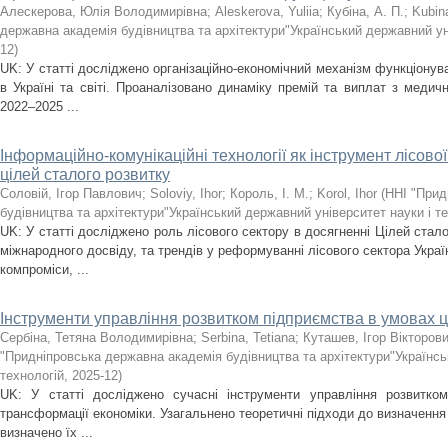
Алескерова, Юлія Володимирівна
;
Aleskerova, Yuliia
;
Кубіна, А. П.
;
Kubin
державна академія будівництва та архітектури"Український державний уні
12
)
UK: У статті досліджено організаційно-економічний механізм функціону
в Україні та світі. Проаналізовано динаміку премій та виплат з медичн
2022–2025 ...
Інформаційно-комунікаційні технології як інструмент лісово
цілей сталого розвитку
Соловій, Ігор Павлович
;
Soloviy, Ihor
;
Король, І. М.
;
Korol, Ihor
(
ННІ "Прид
будівництва та архітектури"Український державний університет науки і т
UK: У статті досліджено роль лісового сектору в досягненні Цілей стало
міжнародного досвіду, та трендів у реформуванні лісового сектора Украї
компроміси, ...
Інструменти управління розвитком підприємства в умовах 
Сербіна, Тетяна Володимирівна
;
Serbina, Tetiana
;
Куташев, Ігор Вікторов
"Придніпровська державна академія будівництва та архітектури"Українсь
технологій
,
2025-12
)
UK: У статті досліджено сучасні інструменти управління розвитко
трансформації економіки. Узагальнено теоретичні підходи до визначення 
визначено їх ...