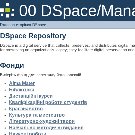
Головна сторінка DSpace
00 DSpace/Mana
Головна сторінка DSpace
DSpace Repository
DSpace is a digital service that collects, preserves, and distributes digital ma
for preserving an organization's legacy; they facilitate digital preservation a
Фонди
Виберіть фонд для перегляду його колекцій.
Alma Mater
Бібліотека
Дистанційні курси
Кваліфікаційні роботи студентів
Краєзнавство
Культура та мистецтво
Літературно-художні твори
Навчально-методичні видання
Наукові роботи