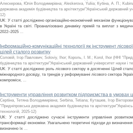
Алескерова, Юлія Володимирівна
;
Aleskerova, Yuliia
;
Кубіна, А. П.
;
Kubin
державна академія будівництва та архітектури"Український державний уні
12
)
UK: У статті досліджено організаційно-економічний механізм функціону
в Україні та світі. Проаналізовано динаміку премій та виплат з медичн
2022–2025 ...
Інформаційно-комунікаційні технології як інструмент лісово
цілей сталого розвитку
Соловій, Ігор Павлович
;
Soloviy, Ihor
;
Король, І. М.
;
Korol, Ihor
(
ННІ "Прид
будівництва та архітектури"Український державний університет науки і т
UK: У статті досліджено роль лісового сектору в досягненні Цілей стало
міжнародного досвіду, та трендів у реформуванні лісового сектора Украї
компроміси, ...
Інструменти управління розвитком підприємства в умовах 
Сербіна, Тетяна Володимирівна
;
Serbina, Tetiana
;
Куташев, Ігор Вікторов
"Придніпровська державна академія будівництва та архітектури"Українсь
технологій
,
2025-12
)
UK: У статті досліджено сучасні інструменти управління розвитко
трансформації економіки. Узагальнено теоретичні підходи до визначення 
визначено їх ...