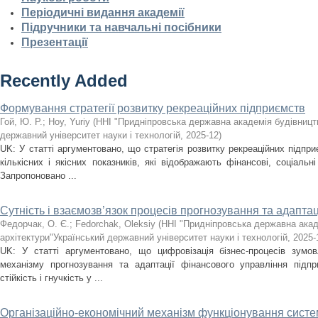
Періодичні видання академії
Підручники та навчальні посібники
Презентації
Recently Added
Формування стратегії розвитку рекреаційних підприємств
Гой, Ю. Р.
;
Hoy, Yuriy
(
ННІ "Придніпровська державна академія будівництв
державний університет науки і технологій
,
2025-12
)
UK: У статті аргументовано, що стратегія розвитку рекреаційних підпри
кількісних і якісних показників, які відображають фінансові, соціальні
Запропоновано ...
Сутність і взаємозв’язок процесів прогнозування та адаптац
Федорчак, О. Є.
;
Fedorchak, Oleksiy
(
ННІ "Придніпровська державна акад
архітектури"Український державний університет науки і технологій
,
2025-
UK: У статті аргументовано, що цифровізація бізнес-процесів зумов
механізму прогнозування та адаптації фінансового управління підпр
стійкість і гнучкість у ...
Організаційно-економічний механізм функціонування сист