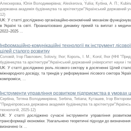
Алескерова, Юлія Володимирівна
;
Aleskerova, Yuliia
;
Кубіна, А. П.
;
Kubin
державна академія будівництва та архітектури"Український державний уні
12
)
UK: У статті досліджено організаційно-економічний механізм функціону
в Україні та світі. Проаналізовано динаміку премій та виплат з медичн
2022–2025 ...
Інформаційно-комунікаційні технології як інструмент лісово
цілей сталого розвитку
Соловій, Ігор Павлович
;
Soloviy, Ihor
;
Король, І. М.
;
Korol, Ihor
(
ННІ "Прид
будівництва та архітектури"Український державний університет науки і т
UK: У статті досліджено роль лісового сектору в досягненні Цілей стало
міжнародного досвіду, та трендів у реформуванні лісового сектора Украї
компроміси, ...
Інструменти управління розвитком підприємства в умовах 
Сербіна, Тетяна Володимирівна
;
Serbina, Tetiana
;
Куташев, Ігор Вікторов
"Придніпровська державна академія будівництва та архітектури"Українсь
технологій
,
2025-12
)
UK: У статті досліджено сучасні інструменти управління розвитко
трансформації економіки. Узагальнено теоретичні підходи до визначення 
визначено їх ...