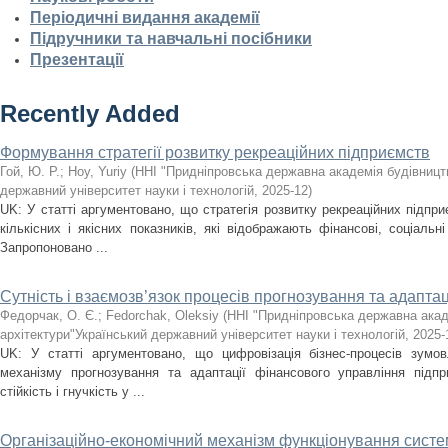
Періодичні видання академії
Підручники та навчальні посібники
Презентації
Recently Added
Формування стратегії розвитку рекреаційних підприємств
Гой, Ю. Р.
;
Hoy, Yuriy
(
ННІ "Придніпровська державна академія будівництв
державний університет науки і технологій
,
2025-12
)
UK: У статті аргументовано, що стратегія розвитку рекреаційних підпри
кількісних і якісних показників, які відображають фінансові, соціальні
Запропоновано ...
Сутність і взаємозв’язок процесів прогнозування та адаптац
Федорчак, О. Є.
;
Fedorchak, Oleksiy
(
ННІ "Придніпровська державна акад
архітектури"Український державний університет науки і технологій
,
2025-
UK: У статті аргументовано, що цифровізація бізнес-процесів зумов
механізму прогнозування та адаптації фінансового управління підпр
стійкість і гнучкість у ...
Організаційно-економічний механізм функціонування сист