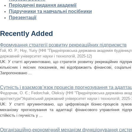
Періодичні видання академії
Підручники та навчальні посібники
Презентації
Recently Added
Формування стратегії розвитку рекреаційних підприємств
Гой, Ю. Р.
;
Hoy, Yuriy
(
ННІ "Придніпровська державна академія будівництв
державний університет науки і технологій
,
2025-12
)
UK: У статті аргументовано, що стратегія розвитку рекреаційних підпри
кількісних і якісних показників, які відображають фінансові, соціальні
Запропоновано ...
Сутність і взаємозв’язок процесів прогнозування та адаптац
Федорчак, О. Є.
;
Fedorchak, Oleksiy
(
ННІ "Придніпровська державна акад
архітектури"Український державний університет науки і технологій
,
2025-
UK: У статті аргументовано, що цифровізація бізнес-процесів зумов
механізму прогнозування та адаптації фінансового управління підпр
стійкість і гнучкість у ...
Організаційно-економічний механізм функціонування сист