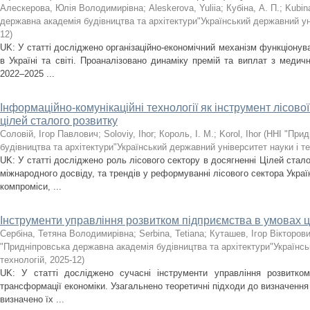
Алескерова, Юлія Володимирівна
;
Aleskerova, Yuliia
;
Кубіна, А. П.
;
Kubin
державна академія будівництва та архітектури"Український державний уні
12
)
UK: У статті досліджено організаційно-економічний механізм функціону
в Україні та світі. Проаналізовано динаміку премій та виплат з медичн
2022–2025 ...
Інформаційно-комунікаційні технології як інструмент лісово
цілей сталого розвитку
Соловій, Ігор Павлович
;
Soloviy, Ihor
;
Король, І. М.
;
Korol, Ihor
(
ННІ "Прид
будівництва та архітектури"Український державний університет науки і т
UK: У статті досліджено роль лісового сектору в досягненні Цілей стало
міжнародного досвіду, та трендів у реформуванні лісового сектора Украї
компроміси, ...
Інструменти управління розвитком підприємства в умовах 
Сербіна, Тетяна Володимирівна
;
Serbina, Tetiana
;
Куташев, Ігор Вікторов
"Придніпровська державна академія будівництва та архітектури"Українсь
технологій
,
2025-12
)
UK: У статті досліджено сучасні інструменти управління розвитко
трансформації економіки. Узагальнено теоретичні підходи до визначення 
визначено їх ...