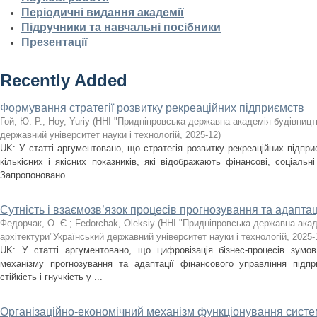
Періодичні видання академії
Підручники та навчальні посібники
Презентації
Recently Added
Формування стратегії розвитку рекреаційних підприємств
Гой, Ю. Р.
;
Hoy, Yuriy
(
ННІ "Придніпровська державна академія будівництв
державний університет науки і технологій
,
2025-12
)
UK: У статті аргументовано, що стратегія розвитку рекреаційних підпри
кількісних і якісних показників, які відображають фінансові, соціальні
Запропоновано ...
Сутність і взаємозв’язок процесів прогнозування та адаптац
Федорчак, О. Є.
;
Fedorchak, Oleksiy
(
ННІ "Придніпровська державна акад
архітектури"Український державний університет науки і технологій
,
2025-
UK: У статті аргументовано, що цифровізація бізнес-процесів зумов
механізму прогнозування та адаптації фінансового управління підпр
стійкість і гнучкість у ...
Організаційно-економічний механізм функціонування сист