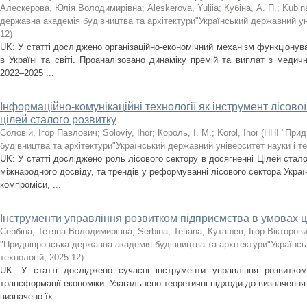
Алескерова, Юлія Володимирівна
;
Aleskerova, Yuliia
;
Кубіна, А. П.
;
Kubin
державна академія будівництва та архітектури"Український державний уні
12
)
UK: У статті досліджено організаційно-економічний механізм функціону
в Україні та світі. Проаналізовано динаміку премій та виплат з медичн
2022–2025 ...
Інформаційно-комунікаційні технології як інструмент лісово
цілей сталого розвитку
Соловій, Ігор Павлович
;
Soloviy, Ihor
;
Король, І. М.
;
Korol, Ihor
(
ННІ "Прид
будівництва та архітектури"Український державний університет науки і т
UK: У статті досліджено роль лісового сектору в досягненні Цілей стало
міжнародного досвіду, та трендів у реформуванні лісового сектора Украї
компроміси, ...
Інструменти управління розвитком підприємства в умовах 
Сербіна, Тетяна Володимирівна
;
Serbina, Tetiana
;
Куташев, Ігор Вікторов
"Придніпровська державна академія будівництва та архітектури"Українсь
технологій
,
2025-12
)
UK: У статті досліджено сучасні інструменти управління розвитко
трансформації економіки. Узагальнено теоретичні підходи до визначення 
визначено їх ...