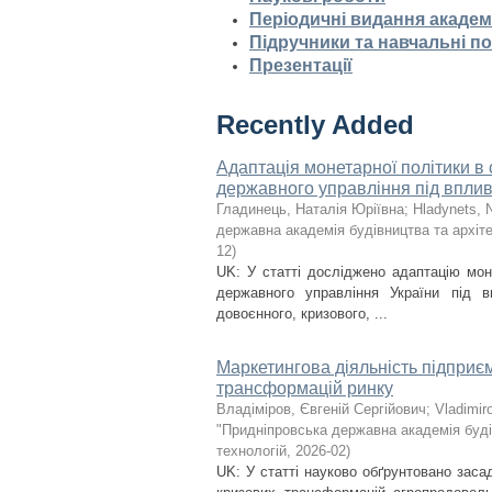
Періодичні видання академ
Підручники та навчальні п
Презентації
Recently Added
Адаптація монетарної політики в 
державного управління під вплив
Гладинець, Наталія Юріївна
;
Hladynets, N
державна академія будівництва та архіте
12
)
UK: У статті досліджено адаптацію моне
державного управління України під 
довоєнного, кризового, ...
Маркетингова діяльність підприєм
трансформацій ринку
Владіміров, Євгеній Сергійович
;
Vladimir
"Придніпровська державна академія буді
технологій
,
2026-02
)
UK: У статті науково обґрунтовано заса