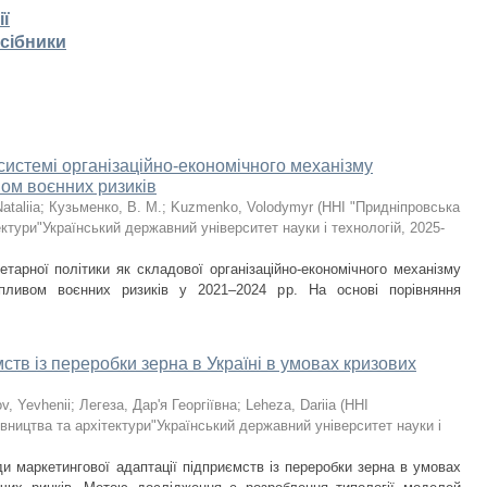
ії
осібники
системі організаційно-економічного механізму
ом воєнних ризиків
ataliia
;
Кузьменко, В. М.
;
Kuzmenko, Volodymyr
(
ННІ "Придніпровська
ктури"Український державний університет науки і технологій
,
2025-
тарної політики як складової організаційно-економічного механізму
впливом воєнних ризиків у 2021–2024 рр. На основі порівняння
ств із переробки зерна в Україні в умовах кризових
ov, Yevhenii
;
Легеза, Дар'я Георгіївна
;
Leheza, Dariia
(
ННІ
вництва та архітектури"Український державний університет науки і
ди маркетингової адаптації підприємств із переробки зерна в умовах