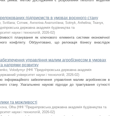
чих ринків. Метою дослідження є розроблення типології моделей
релокованих підприємств в умовах воєнного стану
, Svitlana
;
Сотник, Ангеліна Анатоліївна
;
Sotnyk, Anhelina
;
Ткачук,
дніпровська державна академія будівництва та
рситет науки і технологій
,
2026-02
)
бливості планування як ключового елемента системи економічної
ного конфлікту. Обґрунтовано, що релокація бізнесу внаслідок
абезпечення управління малим агробізнесом в умовах
та напрями розвитку
henko, Volodymyr
(
ННІ "Придніпровська державна академія
державний університет науки і технологій
,
2026-02
)
ю інформаційного забезпечення управління малим агробізнесом в
ного стану. Узагальнено наукові підходи до трактування сутності
клики та можливості
kova, Olha
(
ННІ "Придніпровська державна академія будівництва та
рситет науки і технологій
,
2026-02
)