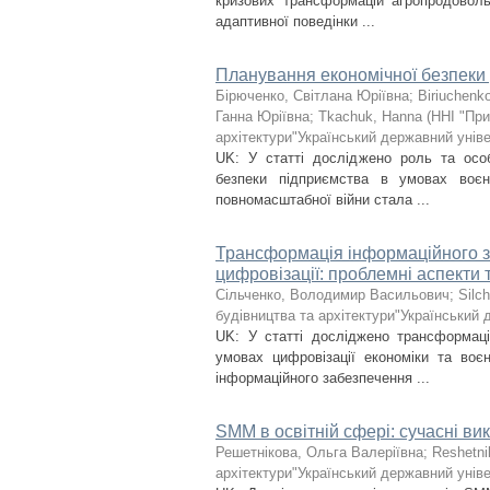
кризових трансформацій агропродоволь
адаптивної поведінки ...
Планування економічної безпеки 
Бірюченко, Світлана Юріївна
;
Biriuchenko
Ганна Юріївна
;
Tkachuk, Hanna
(
ННІ "При
архітектури"Український державний уніве
UK: У статті досліджено роль та осо
безпеки підприємства в умовах воєн
повномасштабної війни стала ...
Трансформація інформаційного з
цифровізації: проблемні аспекти 
Сільченко, Володимир Васильович
;
Silc
будівництва та архітектури"Український 
UK: У статті досліджено трансформаці
умовах цифровізації економіки та воєн
інформаційного забезпечення ...
SMM в освітній сфері: сучасні ви
Решетнікова, Ольга Валеріївна
;
Reshetni
архітектури"Український державний уніве