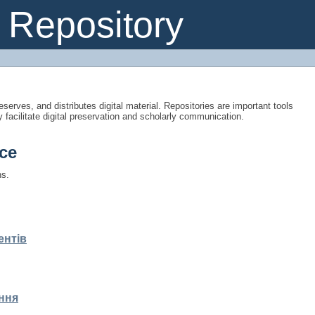
Repository
eserves, and distributes digital material. Repositories are important tools
y facilitate digital preservation and scholarly communication.
ce
ns.
ентів
ння