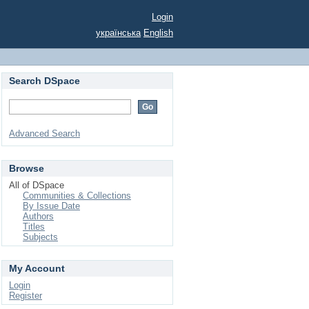
Login
українська
English
Search DSpace
Advanced Search
Browse
All of DSpace
Communities & Collections
By Issue Date
Authors
Titles
Subjects
My Account
Login
Register