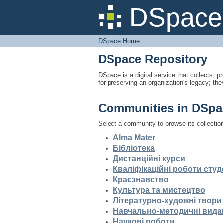
DSpace Home
DSpace 
DSpace Home
DSpace Repository
DSpace is a digital service that collects, pr
for preserving an organization's legacy; the
Communities in DSpa
Select a community to browse its collectio
Alma Mater
Бібліотека
Дистанційні курси
Кваліфікаційні роботи студ
Краєзнавство
Культура та мистецтво
Літературно-художні твори
Навчально-методичні вида
Наукові роботи