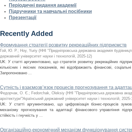
Періодичні видання академії
Підручники та навчальні посібники
Презентації
Recently Added
Формування стратегії розвитку рекреаційних підприємств
Гой, Ю. Р.
;
Hoy, Yuriy
(
ННІ "Придніпровська державна академія будівництв
державний університет науки і технологій
,
2025-12
)
UK: У статті аргументовано, що стратегія розвитку рекреаційних підпри
кількісних і якісних показників, які відображають фінансові, соціальні
Запропоновано ...
Сутність і взаємозв’язок процесів прогнозування та адаптац
Федорчак, О. Є.
;
Fedorchak, Oleksiy
(
ННІ "Придніпровська державна акад
архітектури"Український державний університет науки і технологій
,
2025-
UK: У статті аргументовано, що цифровізація бізнес-процесів зумов
механізму прогнозування та адаптації фінансового управління підпр
стійкість і гнучкість у ...
Організаційно-економічний механізм функціонування сист