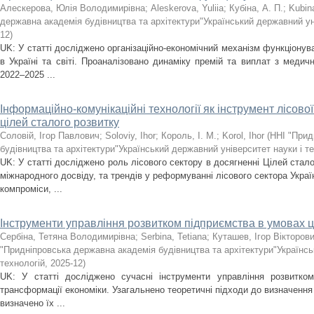
Алескерова, Юлія Володимирівна
;
Aleskerova, Yuliia
;
Кубіна, А. П.
;
Kubin
державна академія будівництва та архітектури"Український державний уні
12
)
UK: У статті досліджено організаційно-економічний механізм функціону
в Україні та світі. Проаналізовано динаміку премій та виплат з медичн
2022–2025 ...
Інформаційно-комунікаційні технології як інструмент лісово
цілей сталого розвитку
Соловій, Ігор Павлович
;
Soloviy, Ihor
;
Король, І. М.
;
Korol, Ihor
(
ННІ "Прид
будівництва та архітектури"Український державний університет науки і т
UK: У статті досліджено роль лісового сектору в досягненні Цілей стало
міжнародного досвіду, та трендів у реформуванні лісового сектора Украї
компроміси, ...
Інструменти управління розвитком підприємства в умовах 
Сербіна, Тетяна Володимирівна
;
Serbina, Tetiana
;
Куташев, Ігор Вікторов
"Придніпровська державна академія будівництва та архітектури"Українсь
технологій
,
2025-12
)
UK: У статті досліджено сучасні інструменти управління розвитко
трансформації економіки. Узагальнено теоретичні підходи до визначення 
визначено їх ...