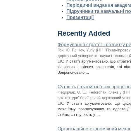
Періодичні видання академ
Підручники та навчальні п
Презентації
Recently Added
Формування стратегії розвитку р
Гой, Ю. Р.
;
Hoy, Yuriy
(
ННІ "Придніпровсь
державний університет науки і технологі
UK: У статті аргументовано, що стратегі
кількісних і якісних показників, які ві
Запропоновано ...
Сутність і взаємозв’язок процесі
Федорчак, О. Є.
;
Fedorchak, Oleksiy
(
ННІ
архітектури"Український державний уніве
UK: У статті аргументовано, що цифро
механізму прогнозування та адаптації
стійкість і гнучкість у ...
Організаційно-економічний меха