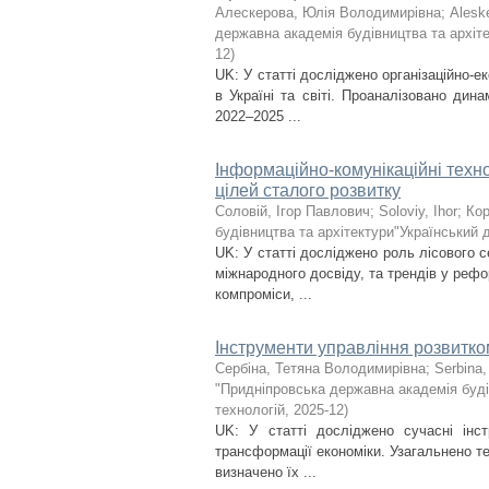
Алескерова, Юлія Володимирівна
;
Aleske
державна академія будівництва та архіте
12
)
UK: У статті досліджено організаційно-
в Україні та світі. Проаналізовано дин
2022–2025 ...
Інформаційно-комунікаційні техно
цілей сталого розвитку
Соловій, Ігор Павлович
;
Soloviy, Ihor
;
Кор
будівництва та архітектури"Український 
UK: У статті досліджено роль лісового с
міжнародного досвіду, та трендів у рефо
компроміси, ...
Інструменти управління розвитк
Сербіна, Тетяна Володимирівна
;
Serbina,
"Придніпровська державна академія буді
технологій
,
2025-12
)
UK: У статті досліджено сучасні інс
трансформації економіки. Узагальнено те
визначено їх ...