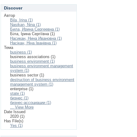
Discover
Автор
Bila, Irina (1)
Nasikan, Nina (1)
Била, Ирина Сергеевна (1)
Біла, Ірина Сергіївна (1)
Насикан, Нина Ивановна (1)
Насікан, Ніна Іванівна (1)
Тема
business (1)
business associations (1)
business environment (1)
business environment management
system (1)
business sector (1)
destruction of business environment
management system (1)
enterprise (1)
state (1)
бизнес (1)
бизнес-ассоциации (1)
... View More
Date Issued
2020 (1)
Has File(s)
Yes (1)