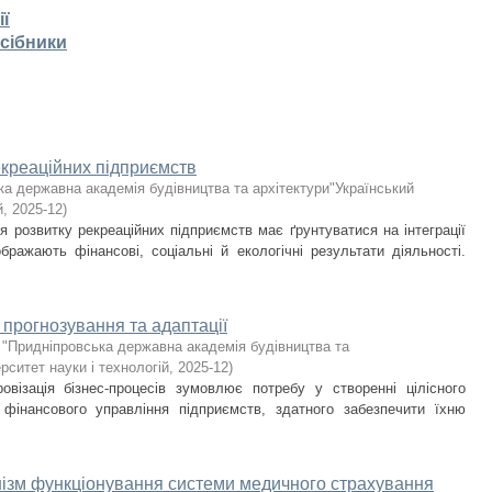
ії
осібники
екреаційних підприємств
ка державна академія будівництва та архітектури"Український
й
,
2025-12
)
я розвитку рекреаційних підприємств має ґрунтуватися на інтеграції
дображають фінансові, соціальні й екологічні результати діяльності.
в прогнозування та адаптації
 "Придніпровська державна академія будівництва та
рситет науки і технологій
,
2025-12
)
візація бізнес-процесів зумовлює потребу у створенні цілісного
 фінансового управління підприємств, здатного забезпечити їхню
нізм функціонування системи медичного страхування