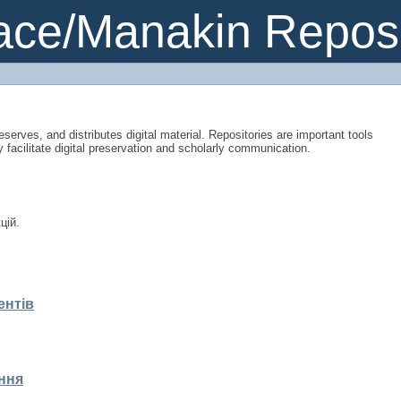
pace
ce/Manakin Reposi
eserves, and distributes digital material. Repositories are important tools
y facilitate digital preservation and scholarly communication.
цій.
ентів
ння