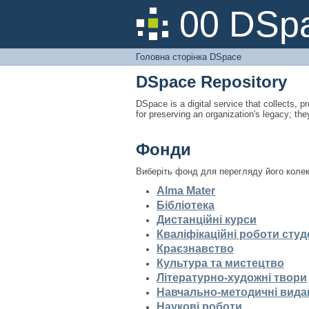
Головна сторінка DS
00 DSpa
Головна сторінка DSpace
DSpace Repository
DSpace is a digital service that collects, pr
for preserving an organization's legacy; the
Фонди
Виберіть фонд для перегляду його колек
Alma Mater
Бібліотека
Дистанційні курси
Кваліфікаційні роботи студ
Краєзнавство
Культура та мистецтво
Літературно-художні твори
Навчально-методичні вида
Наукові роботи