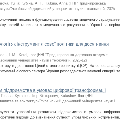
rova, Yuliia
;
Кубіна, А. П.
;
Kubina, Anna
(
ННІ "Придніпровська
ктури"Український державний університет науки і технологій
,
2025-
економічний механізм функціонування системи медичного страхування
аміку премій та виплат з медичного страхування в Україні за період
логії як інструмент лісової політики для досягнення
оль, І. М.
;
Korol, Ihor
(
ННІ "Придніпровська державна академія
державний університет науки і технологій
,
2025-12
)
ектору в досягненні Цілей сталого розвитку (ЦСР). На основі аналізу
рмуванні лісового сектора України розглядаються ключові синергії та
ом підприємства в умовах цифрової трансформації
 Tetiana
;
Куташев, Ігор Вікторович
;
Kutashev, Ihor
(
ННІ
вництва та архітектури"Український державний університет науки і
трументи управління розвитком підприємства в умовах цифрової
оретичні підходи до визначення сутності управлінських інструментів,