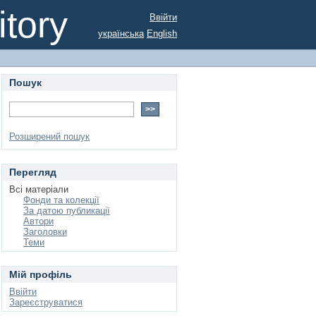
tory
Ввійти
українська
English
Пошук
Розширений пошук
Перегляд
Всі матеріали
Фонди та колекції
За датою публикації
Автори
Заголовки
Теми
Мій профіль
Ввійти
Зареєструватися