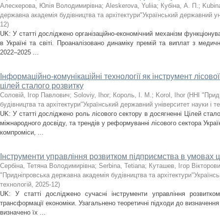
Алескерова, Юлія Володимирівна
;
Aleskerova, Yuliia
;
Кубіна, А. П.
;
Kubin
державна академія будівництва та архітектури"Український державний уні
12
)
UK: У статті досліджено організаційно-економічний механізм функціону
в Україні та світі. Проаналізовано динаміку премій та виплат з медичн
2022–2025 ...
Інформаційно-комунікаційні технології як інструмент лісово
цілей сталого розвитку
Соловій, Ігор Павлович
;
Soloviy, Ihor
;
Король, І. М.
;
Korol, Ihor
(
ННІ "Прид
будівництва та архітектури"Український державний університет науки і т
UK: У статті досліджено роль лісового сектору в досягненні Цілей стало
міжнародного досвіду, та трендів у реформуванні лісового сектора Украї
компроміси, ...
Інструменти управління розвитком підприємства в умовах 
Сербіна, Тетяна Володимирівна
;
Serbina, Tetiana
;
Куташев, Ігор Вікторов
"Придніпровська державна академія будівництва та архітектури"Українсь
технологій
,
2025-12
)
UK: У статті досліджено сучасні інструменти управління розвитко
трансформації економіки. Узагальнено теоретичні підходи до визначення 
визначено їх ...