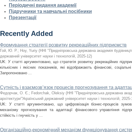
Періодичні видання академії
Підручники та навчальні посібники
Презентації
Recently Added
Формування стратегії розвитку рекреаційних підприємств
Гой, Ю. Р.
;
Hoy, Yuriy
(
ННІ "Придніпровська державна академія будівництв
державний університет науки і технологій
,
2025-12
)
UK: У статті аргументовано, що стратегія розвитку рекреаційних підпри
кількісних і якісних показників, які відображають фінансові, соціальні
Запропоновано ...
Сутність і взаємозв’язок процесів прогнозування та адаптац
Федорчак, О. Є.
;
Fedorchak, Oleksiy
(
ННІ "Придніпровська державна акад
архітектури"Український державний університет науки і технологій
,
2025-
UK: У статті аргументовано, що цифровізація бізнес-процесів зумов
механізму прогнозування та адаптації фінансового управління підпр
стійкість і гнучкість у ...
Організаційно-економічний механізм функціонування сист