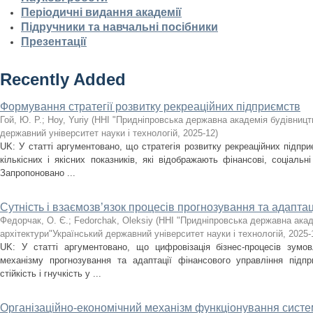
Періодичні видання академії
Підручники та навчальні посібники
Презентації
Recently Added
Формування стратегії розвитку рекреаційних підприємств
Гой, Ю. Р.
;
Hoy, Yuriy
(
ННІ "Придніпровська державна академія будівництв
державний університет науки і технологій
,
2025-12
)
UK: У статті аргументовано, що стратегія розвитку рекреаційних підпри
кількісних і якісних показників, які відображають фінансові, соціальні
Запропоновано ...
Сутність і взаємозв’язок процесів прогнозування та адаптац
Федорчак, О. Є.
;
Fedorchak, Oleksiy
(
ННІ "Придніпровська державна акад
архітектури"Український державний університет науки і технологій
,
2025-
UK: У статті аргументовано, що цифровізація бізнес-процесів зумов
механізму прогнозування та адаптації фінансового управління підпр
стійкість і гнучкість у ...
Організаційно-економічний механізм функціонування сист