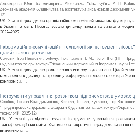
Алескерова, Юлія Володимирівна
;
Aleskerova, Yuliia
;
Кубіна, А. П.
;
Kubin
державна академія будівництва та архітектури"Український державний уні
12
)
UK: У статті досліджено організаційно-економічний механізм функціону
в Україні та світі. Проаналізовано динаміку премій та виплат з медичн
2022–2025 ...
Інформаційно-комунікаційні технології як інструмент лісово
цілей сталого розвитку
Соловій, Ігор Павлович
;
Soloviy, Ihor
;
Король, І. М.
;
Korol, Ihor
(
ННІ "Прид
будівництва та архітектури"Український державний університет науки і т
UK: У статті досліджено роль лісового сектору в досягненні Цілей стало
міжнародного досвіду, та трендів у реформуванні лісового сектора Украї
компроміси, ...
Інструменти управління розвитком підприємства в умовах 
Сербіна, Тетяна Володимирівна
;
Serbina, Tetiana
;
Куташев, Ігор Вікторов
"Придніпровська державна академія будівництва та архітектури"Українсь
технологій
,
2025-12
)
UK: У статті досліджено сучасні інструменти управління розвитко
трансформації економіки. Узагальнено теоретичні підходи до визначення 
визначено їх ...