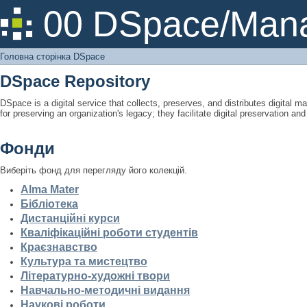
Головна сторінка DSpace
00 DSpace/Mana
Головна сторінка DSpace
DSpace Repository
DSpace is a digital service that collects, preserves, and distributes digital ma
for preserving an organization's legacy; they facilitate digital preservation a
Фонди
Виберіть фонд для перегляду його колекцій.
Alma Mater
Бібліотека
Дистанційні курси
Кваліфікаційні роботи студентів
Краєзнавство
Культура та мистецтво
Літературно-художні твори
Навчально-методичні видання
Наукові роботи