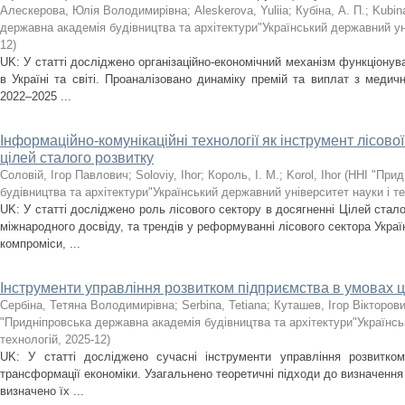
Алескерова, Юлія Володимирівна
;
Aleskerova, Yuliia
;
Кубіна, А. П.
;
Kubin
державна академія будівництва та архітектури"Український державний уні
12
)
UK: У статті досліджено організаційно-економічний механізм функціону
в Україні та світі. Проаналізовано динаміку премій та виплат з медичн
2022–2025 ...
Інформаційно-комунікаційні технології як інструмент лісово
цілей сталого розвитку
Соловій, Ігор Павлович
;
Soloviy, Ihor
;
Король, І. М.
;
Korol, Ihor
(
ННІ "Прид
будівництва та архітектури"Український державний університет науки і т
UK: У статті досліджено роль лісового сектору в досягненні Цілей стало
міжнародного досвіду, та трендів у реформуванні лісового сектора Украї
компроміси, ...
Інструменти управління розвитком підприємства в умовах 
Сербіна, Тетяна Володимирівна
;
Serbina, Tetiana
;
Куташев, Ігор Вікторов
"Придніпровська державна академія будівництва та архітектури"Українсь
технологій
,
2025-12
)
UK: У статті досліджено сучасні інструменти управління розвитко
трансформації економіки. Узагальнено теоретичні підходи до визначення 
визначено їх ...