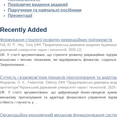
Періодичні видання академії
Підручники та навчальні посібники
Презентації
Recently Added
Формування стратегії розвитку рекреаційних підприємств
Гой, Ю. Р.
;
Hoy, Yuriy
(
ННІ "Придніпровська державна академія будівництв
державний університет науки і технологій
,
2025-12
)
UK: У статті аргументовано, що стратегія розвитку рекреаційних підпри
кількісних і якісних показників, які відображають фінансові, соціальні
Запропоновано ...
Сутність і взаємозв’язок процесів прогнозування та адаптац
Федорчак, О. Є.
;
Fedorchak, Oleksiy
(
ННІ "Придніпровська державна акад
архітектури"Український державний університет науки і технологій
,
2025-
UK: У статті аргументовано, що цифровізація бізнес-процесів зумов
механізму прогнозування та адаптації фінансового управління підпр
стійкість і гнучкість у ...
Організаційно-економічний механізм функціонування сист