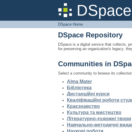
DSpace Home
DSpace 
DSpace Home
DSpace Repository
DSpace is a digital service that collects, pr
for preserving an organization's legacy; the
Communities in DSpa
Select a community to browse its collectio
Alma Mater
Бібліотека
Дистанційні курси
Кваліфікаційні роботи студ
Краєзнавство
Культура та мистецтво
Літературно-художні твори
Навчально-методичні вида
Наукові роботи