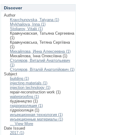
Discover
Author
Kravchunovska, Tatyana (1)
Mykhailova, Inna (1)
Stoliarov, Vitalii (1)
Кравчуновская, Татьяна Сергеевна
(1)
Кравчуновська, Тетяна Сергіївна
(1)
Михайлова, Инна Алексеевна (1)
Михайлова, Інна Олексіївна (1)
Столяров, Виталий Анатольевич
(1)
Столяров, Віталій Анатолійович (1)
Subject
building (1)
injecting materials (1)
injection technology (1)
repair-reconstruction work (1)
waterproofing (1)
будівництво (1)
гидроизоляция (1)
гідроізоляція (1)
инъекционная технология (1)
инъекционные материалы (1)
... View More
Date Issued
2017 (1)