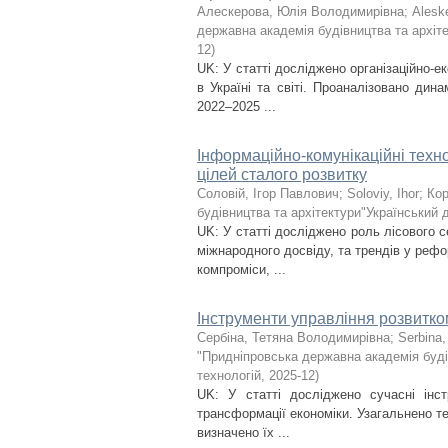
Алескерова, Юлія Володимирівна
;
Aleske
державна академія будівництва та архіте
12
)
UK: У статті досліджено організаційно-
в Україні та світі. Проаналізовано дин
2022–2025 ...
Інформаційно-комунікаційні техно
цілей сталого розвитку
Соловій, Ігор Павлович
;
Soloviy, Ihor
;
Кор
будівництва та архітектури"Український 
UK: У статті досліджено роль лісового с
міжнародного досвіду, та трендів у рефо
компроміси, ...
Інструменти управління розвитк
Сербіна, Тетяна Володимирівна
;
Serbina,
"Придніпровська державна академія буді
технологій
,
2025-12
)
UK: У статті досліджено сучасні інс
трансформації економіки. Узагальнено те
визначено їх ...