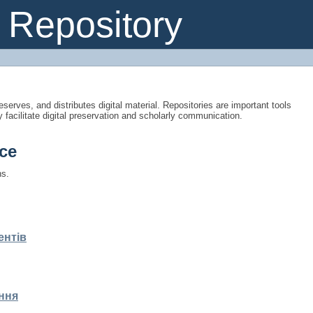
Repository
eserves, and distributes digital material. Repositories are important tools
y facilitate digital preservation and scholarly communication.
ce
ns.
ентів
ння