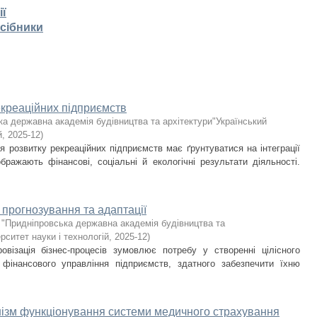
ії
осібники
екреаційних підприємств
ка державна академія будівництва та архітектури"Український
й
,
2025-12
)
я розвитку рекреаційних підприємств має ґрунтуватися на інтеграції
дображають фінансові, соціальні й екологічні результати діяльності.
в прогнозування та адаптації
 "Придніпровська державна академія будівництва та
рситет науки і технологій
,
2025-12
)
візація бізнес-процесів зумовлює потребу у створенні цілісного
 фінансового управління підприємств, здатного забезпечити їхню
нізм функціонування системи медичного страхування