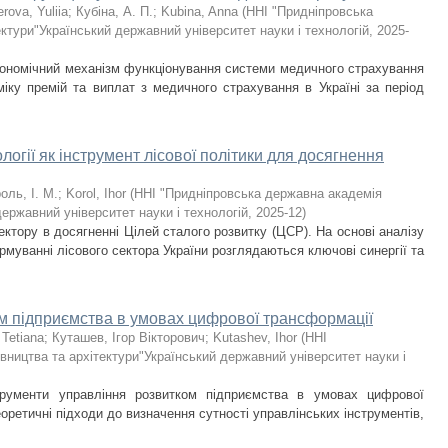
rova, Yuliia
;
Кубіна, А. П.
;
Kubina, Anna
(
ННІ "Придніпровська
ктури"Український державний університет науки і технологій
,
2025-
економічний механізм функціонування системи медичного страхування
аміку премій та виплат з медичного страхування в Україні за період
логії як інструмент лісової політики для досягнення
оль, І. М.
;
Korol, Ihor
(
ННІ "Придніпровська державна академія
державний університет науки і технологій
,
2025-12
)
ектору в досягненні Цілей сталого розвитку (ЦСР). На основі аналізу
рмуванні лісового сектора України розглядаються ключові синергії та
ом підприємства в умовах цифрової трансформації
 Tetiana
;
Куташев, Ігор Вікторович
;
Kutashev, Ihor
(
ННІ
вництва та архітектури"Український державний університет науки і
трументи управління розвитком підприємства в умовах цифрової
оретичні підходи до визначення сутності управлінських інструментів,