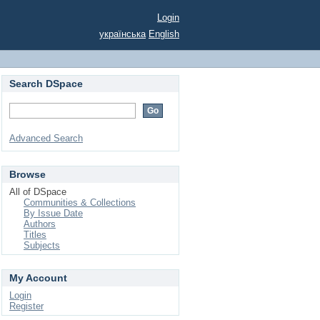
Login
українська
English
Search DSpace
Advanced Search
Browse
All of DSpace
Communities & Collections
By Issue Date
Authors
Titles
Subjects
My Account
Login
Register