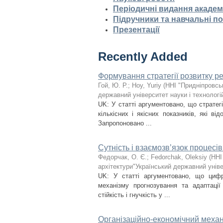
Періодичні видання академ
Підручники та навчальні п
Презентації
Recently Added
Формування стратегії розвитку р
Гой, Ю. Р.
;
Hoy, Yuriy
(
ННІ "Придніпровсь
державний університет науки і технологі
UK: У статті аргументовано, що стратегі
кількісних і якісних показників, які ві
Запропоновано ...
Сутність і взаємозв’язок процесі
Федорчак, О. Є.
;
Fedorchak, Oleksiy
(
ННІ
архітектури"Український державний уніве
UK: У статті аргументовано, що цифро
механізму прогнозування та адаптації
стійкість і гнучкість у ...
Організаційно-економічний меха