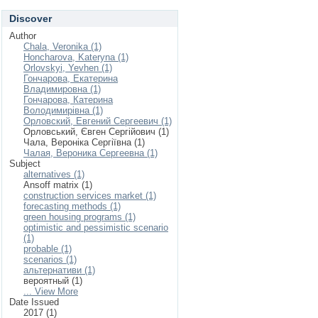
Discover
Author
Chala, Veronika (1)
Honcharova, Kateryna (1)
Orlovskyi, Yevhen (1)
Гончарова, Екатерина
Владимировна (1)
Гончарова, Катерина
Володимирівна (1)
Орловский, Евгений Сергеевич (1)
Орловський, Євген Сергійович (1)
Чала, Вероніка Сергіївна (1)
Чалая, Вероника Сергеевна (1)
Subject
alternatives (1)
Ansoff matrix (1)
construction services market (1)
forecasting methods (1)
green housing programs (1)
optimistic and pessimistic scenario
(1)
probable (1)
scenarios (1)
альтернативи (1)
вероятный (1)
... View More
Date Issued
2017 (1)