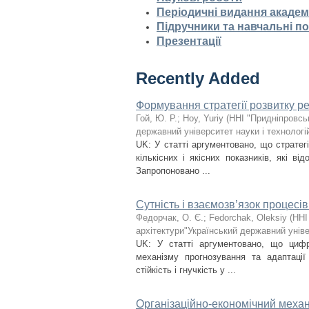
Періодичні видання академ
Підручники та навчальні п
Презентації
Recently Added
Формування стратегії розвитку р
Гой, Ю. Р.
;
Hoy, Yuriy
(
ННІ "Придніпровсь
державний університет науки і технологі
UK: У статті аргументовано, що стратегі
кількісних і якісних показників, які ві
Запропоновано ...
Сутність і взаємозв’язок процесі
Федорчак, О. Є.
;
Fedorchak, Oleksiy
(
ННІ
архітектури"Український державний уніве
UK: У статті аргументовано, що цифро
механізму прогнозування та адаптації
стійкість і гнучкість у ...
Організаційно-економічний меха