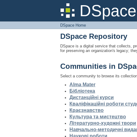
DSpace Home
DSpace 
DSpace Home
DSpace Repository
DSpace is a digital service that collects, pr
for preserving an organization's legacy; the
Communities in DSpa
Select a community to browse its collectio
Alma Mater
Бібліотека
Дистанційні курси
Кваліфікаційні роботи студ
Краєзнавство
Культура та мистецтво
Літературно-художні твори
Навчально-методичні вида
Наукові роботи