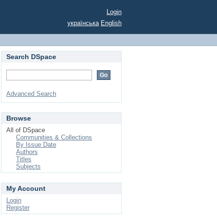
Login
українська
English
Search DSpace
Advanced Search
Browse
All of DSpace
Communities & Collections
By Issue Date
Authors
Titles
Subjects
My Account
Login
Register