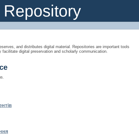
Repository
eserves, and distributes digital material. Repositories are important tools
y facilitate digital preservation and scholarly communication.
ce
ns.
ентів
ння