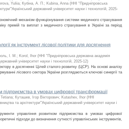
rova, Yuliia
;
Кубіна, А. П.
;
Kubina, Anna
(
ННІ "Придніпровська
ктури"Український державний університет науки і технологій
,
2025-
економічний механізм функціонування системи медичного страхування
аміку премій та виплат з медичного страхування в Україні за період
логії як інструмент лісової політики для досягнення
оль, І. М.
;
Korol, Ihor
(
ННІ "Придніпровська державна академія
державний університет науки і технологій
,
2025-12
)
ектору в досягненні Цілей сталого розвитку (ЦСР). На основі аналізу
рмуванні лісового сектора України розглядаються ключові синергії та
ом підприємства в умовах цифрової трансформації
 Tetiana
;
Куташев, Ігор Вікторович
;
Kutashev, Ihor
(
ННІ
вництва та архітектури"Український державний університет науки і
трументи управління розвитком підприємства в умовах цифрової
оретичні підходи до визначення сутності управлінських інструментів,