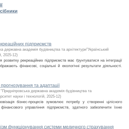
ії
осібники
екреаційних підприємств
ка державна академія будівництва та архітектури"Український
й
,
2025-12
)
я розвитку рекреаційних підприємств має ґрунтуватися на інтеграції
дображають фінансові, соціальні й екологічні результати діяльності.
в прогнозування та адаптації
 "Придніпровська державна академія будівництва та
рситет науки і технологій
,
2025-12
)
візація бізнес-процесів зумовлює потребу у створенні цілісного
 фінансового управління підприємств, здатного забезпечити їхню
нізм функціонування системи медичного страхування