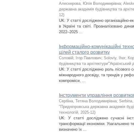
Алескерова, Юлія Володимирівна
;
Aleske
державна академія будівництва та архіте
12
)
UK: У статті досліджено організаційно-
в Україні та світі. Проаналізовано дин
2022–2025 ...
Інформаційно-комунікаційні техно
цілей сталого розвитку
Соловій, Ігор Павлович
;
Soloviy, Ihor
;
Кор
будівництва та архітектури"Український 
UK: У статті досліджено роль лісового с
міжнародного досвіду, та трендів у рефо
компроміси, ...
Інструменти управління розвитк
Сербіна, Тетяна Володимирівна
;
Serbina,
"Придніпровська державна академія буді
технологій
,
2025-12
)
UK: У статті досліджено сучасні інс
трансформації економіки. Узагальнено те
визначено їх ...