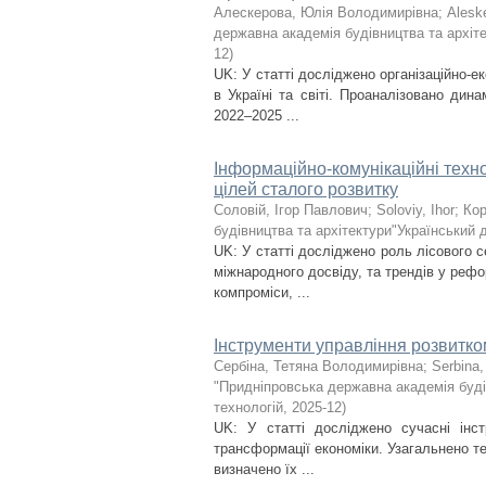
Алескерова, Юлія Володимирівна
;
Aleske
державна академія будівництва та архіте
12
)
UK: У статті досліджено організаційно-
в Україні та світі. Проаналізовано дин
2022–2025 ...
Інформаційно-комунікаційні техно
цілей сталого розвитку
Соловій, Ігор Павлович
;
Soloviy, Ihor
;
Кор
будівництва та архітектури"Український 
UK: У статті досліджено роль лісового с
міжнародного досвіду, та трендів у рефо
компроміси, ...
Інструменти управління розвитк
Сербіна, Тетяна Володимирівна
;
Serbina,
"Придніпровська державна академія буді
технологій
,
2025-12
)
UK: У статті досліджено сучасні інс
трансформації економіки. Узагальнено те
визначено їх ...