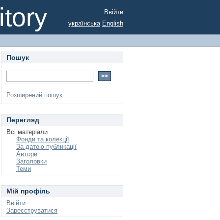
tory
Ввійти
українська
English
Пошук
Розширений пошук
Перегляд
Всі матеріали
Фонди та колекції
За датою публикації
Автори
Заголовки
Теми
Мій профіль
Ввійти
Зареєструватися