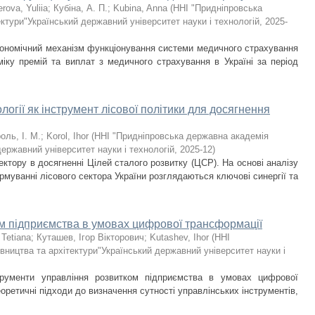
rova, Yuliia
;
Кубіна, А. П.
;
Kubina, Anna
(
ННІ "Придніпровська
ктури"Український державний університет науки і технологій
,
2025-
економічний механізм функціонування системи медичного страхування
аміку премій та виплат з медичного страхування в Україні за період
логії як інструмент лісової політики для досягнення
оль, І. М.
;
Korol, Ihor
(
ННІ "Придніпровська державна академія
державний університет науки і технологій
,
2025-12
)
ектору в досягненні Цілей сталого розвитку (ЦСР). На основі аналізу
рмуванні лісового сектора України розглядаються ключові синергії та
ом підприємства в умовах цифрової трансформації
 Tetiana
;
Куташев, Ігор Вікторович
;
Kutashev, Ihor
(
ННІ
вництва та архітектури"Український державний університет науки і
трументи управління розвитком підприємства в умовах цифрової
оретичні підходи до визначення сутності управлінських інструментів,