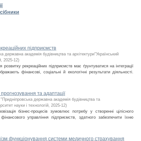
ії
осібники
екреаційних підприємств
ка державна академія будівництва та архітектури"Український
й
,
2025-12
)
я розвитку рекреаційних підприємств має ґрунтуватися на інтеграції
дображають фінансові, соціальні й екологічні результати діяльності.
в прогнозування та адаптації
 "Придніпровська державна академія будівництва та
рситет науки і технологій
,
2025-12
)
візація бізнес-процесів зумовлює потребу у створенні цілісного
 фінансового управління підприємств, здатного забезпечити їхню
нізм функціонування системи медичного страхування