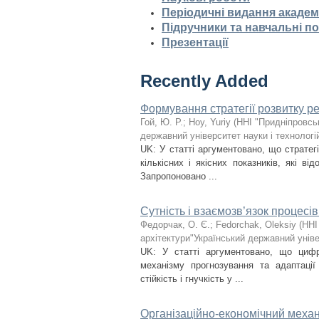
Періодичні видання академ
Підручники та навчальні п
Презентації
Recently Added
Формування стратегії розвитку р
Гой, Ю. Р.
;
Hoy, Yuriy
(
ННІ "Придніпровсь
державний університет науки і технологі
UK: У статті аргументовано, що стратегі
кількісних і якісних показників, які ві
Запропоновано ...
Сутність і взаємозв’язок процесі
Федорчак, О. Є.
;
Fedorchak, Oleksiy
(
ННІ
архітектури"Український державний уніве
UK: У статті аргументовано, що цифро
механізму прогнозування та адаптації
стійкість і гнучкість у ...
Організаційно-економічний меха