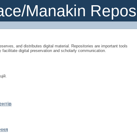
pace
ce/Manakin Reposi
eserves, and distributes digital material. Repositories are important tools
y facilitate digital preservation and scholarly communication.
цій.
ентів
ння