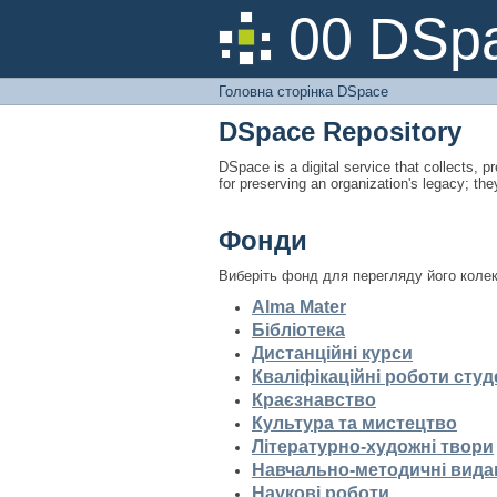
Головна сторінка DS
00 DSpa
Головна сторінка DSpace
DSpace Repository
DSpace is a digital service that collects, pr
for preserving an organization's legacy; the
Фонди
Виберіть фонд для перегляду його колек
Alma Mater
Бібліотека
Дистанційні курси
Кваліфікаційні роботи студ
Краєзнавство
Культура та мистецтво
Літературно-художні твори
Навчально-методичні вида
Наукові роботи