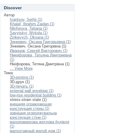
Discover
Автор
Ivantsov, Serhii (1)
Khalaf, Ibrahim Zaidan (1)
Nikiforova, Tetiana (1)
Savytskyi, Mykola (1)
Zinkevych, Oksana (1)
Зинкевич, Оксана Григорьевна (1)
Зінкевич, Оксана Григорівна (1)
Иванцов, Сергей Викторович (1)
Никифорова, Татьяна Дмитриевна
(1)
Нікіфорова, Тетяна Дмитрівна (1)
... View More
Тема
3D-printing (1)
3D-друк (1)
3D-печать (1)
external wall envelope (1)
low-rise residential building (1)
stress-strain state (1)
внешняя ограждающая
конструкция стены (1)
зовнішня огороджувальна
конструкція стіни (1)
малоповерхова житлова будівля
(1)
малоэтажный жилой дом (1)