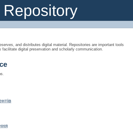
Repository
eserves, and distributes digital material. Repositories are important tools
y facilitate digital preservation and scholarly communication.
ce
ns.
ентів
ння