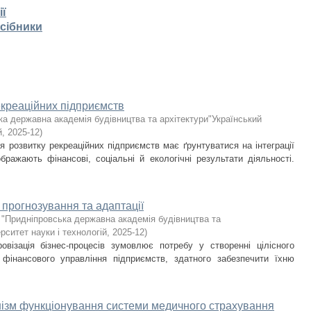
ії
осібники
екреаційних підприємств
ка державна академія будівництва та архітектури"Український
й
,
2025-12
)
я розвитку рекреаційних підприємств має ґрунтуватися на інтеграції
дображають фінансові, соціальні й екологічні результати діяльності.
в прогнозування та адаптації
 "Придніпровська державна академія будівництва та
рситет науки і технологій
,
2025-12
)
візація бізнес-процесів зумовлює потребу у створенні цілісного
 фінансового управління підприємств, здатного забезпечити їхню
нізм функціонування системи медичного страхування