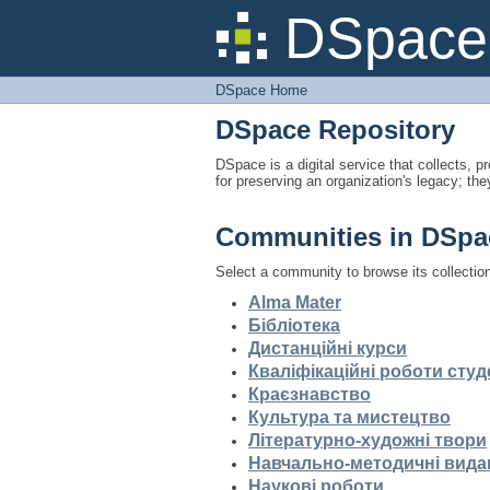
DSpace Home
DSpace 
DSpace Home
DSpace Repository
DSpace is a digital service that collects, pr
for preserving an organization's legacy; the
Communities in DSpa
Select a community to browse its collectio
Alma Mater
Бібліотека
Дистанційні курси
Кваліфікаційні роботи студ
Краєзнавство
Культура та мистецтво
Літературно-художні твори
Навчально-методичні вида
Наукові роботи