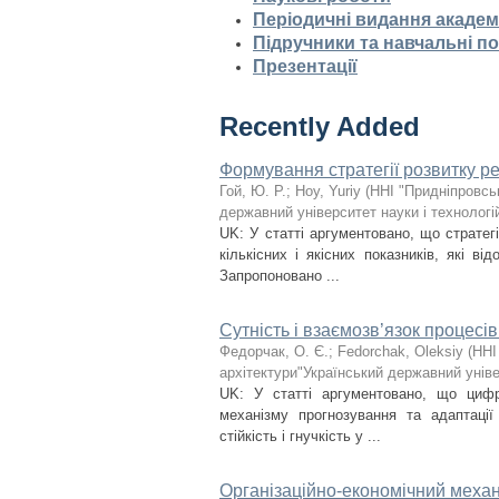
Періодичні видання академ
Підручники та навчальні п
Презентації
Recently Added
Формування стратегії розвитку р
Гой, Ю. Р.
;
Hoy, Yuriy
(
ННІ "Придніпровсь
державний університет науки і технологі
UK: У статті аргументовано, що стратегі
кількісних і якісних показників, які ві
Запропоновано ...
Сутність і взаємозв’язок процесі
Федорчак, О. Є.
;
Fedorchak, Oleksiy
(
ННІ
архітектури"Український державний уніве
UK: У статті аргументовано, що цифро
механізму прогнозування та адаптації
стійкість і гнучкість у ...
Організаційно-економічний меха