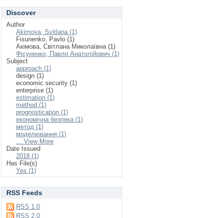
Discover
Author
Akimova, Svitlana (1)
Fisunenko, Pavlo (1)
Акімова, Світлана Миколаївна (1)
Фісуненко, Павло Анатолійович (1)
Subject
approach (1)
design (1)
economic security (1)
enterprise (1)
estimation (1)
method (1)
prognostication (1)
економічна безпека (1)
метод (1)
моделювання (1)
... View More
Date Issued
2018 (1)
Has File(s)
Yes (1)
RSS Feeds
RSS 1.0
RSS 2.0