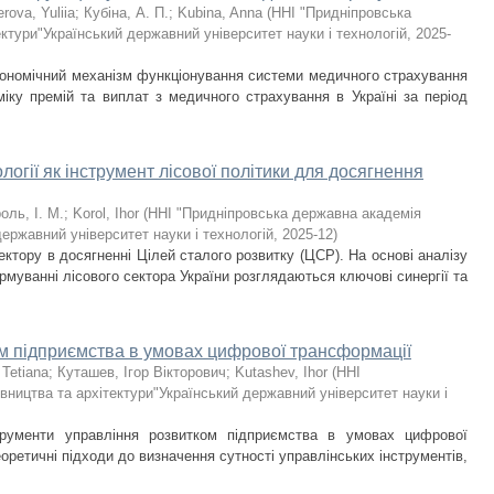
rova, Yuliia
;
Кубіна, А. П.
;
Kubina, Anna
(
ННІ "Придніпровська
ктури"Український державний університет науки і технологій
,
2025-
економічний механізм функціонування системи медичного страхування
аміку премій та виплат з медичного страхування в Україні за період
логії як інструмент лісової політики для досягнення
оль, І. М.
;
Korol, Ihor
(
ННІ "Придніпровська державна академія
державний університет науки і технологій
,
2025-12
)
ектору в досягненні Цілей сталого розвитку (ЦСР). На основі аналізу
рмуванні лісового сектора України розглядаються ключові синергії та
ом підприємства в умовах цифрової трансформації
 Tetiana
;
Куташев, Ігор Вікторович
;
Kutashev, Ihor
(
ННІ
вництва та архітектури"Український державний університет науки і
трументи управління розвитком підприємства в умовах цифрової
оретичні підходи до визначення сутності управлінських інструментів,