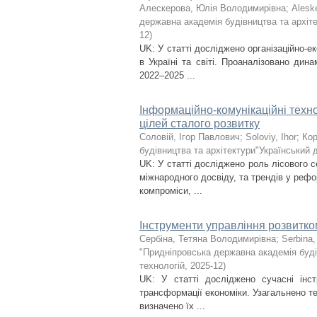
Алескерова, Юлія Володимирівна
;
Aleske
державна академія будівництва та архіте
12
)
UK: У статті досліджено організаційно-
в Україні та світі. Проаналізовано дин
2022–2025 ...
Інформаційно-комунікаційні техно
цілей сталого розвитку
Соловій, Ігор Павлович
;
Soloviy, Ihor
;
Кор
будівництва та архітектури"Український 
UK: У статті досліджено роль лісового с
міжнародного досвіду, та трендів у рефо
компроміси, ...
Інструменти управління розвитк
Сербіна, Тетяна Володимирівна
;
Serbina,
"Придніпровська державна академія буді
технологій
,
2025-12
)
UK: У статті досліджено сучасні інс
трансформації економіки. Узагальнено те
визначено їх ...