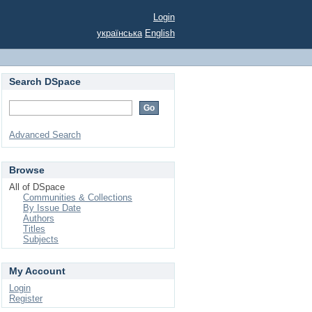
Login
українська
English
Search DSpace
Advanced Search
Browse
All of DSpace
Communities & Collections
By Issue Date
Authors
Titles
Subjects
My Account
Login
Register