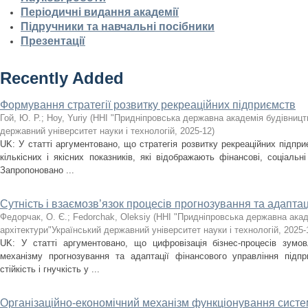
Періодичні видання академії
Підручники та навчальні посібники
Презентації
Recently Added
Формування стратегії розвитку рекреаційних підприємств
Гой, Ю. Р.
;
Hoy, Yuriy
(
ННІ "Придніпровська державна академія будівництв
державний університет науки і технологій
,
2025-12
)
UK: У статті аргументовано, що стратегія розвитку рекреаційних підпри
кількісних і якісних показників, які відображають фінансові, соціальні
Запропоновано ...
Сутність і взаємозв’язок процесів прогнозування та адаптац
Федорчак, О. Є.
;
Fedorchak, Oleksiy
(
ННІ "Придніпровська державна акад
архітектури"Український державний університет науки і технологій
,
2025-
UK: У статті аргументовано, що цифровізація бізнес-процесів зумов
механізму прогнозування та адаптації фінансового управління підпр
стійкість і гнучкість у ...
Організаційно-економічний механізм функціонування сист