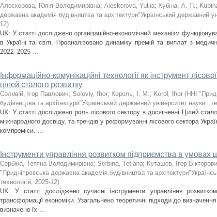
Алескерова, Юлія Володимирівна
;
Aleskerova, Yuliia
;
Кубіна, А. П.
;
Kubin
державна академія будівництва та архітектури"Український державний уні
12
)
UK: У статті досліджено організаційно-економічний механізм функціону
в Україні та світі. Проаналізовано динаміку премій та виплат з медичн
2022–2025 ...
Інформаційно-комунікаційні технології як інструмент лісово
цілей сталого розвитку
Соловій, Ігор Павлович
;
Soloviy, Ihor
;
Король, І. М.
;
Korol, Ihor
(
ННІ "Прид
будівництва та архітектури"Український державний університет науки і т
UK: У статті досліджено роль лісового сектору в досягненні Цілей стало
міжнародного досвіду, та трендів у реформуванні лісового сектора Украї
компроміси, ...
Інструменти управління розвитком підприємства в умовах 
Сербіна, Тетяна Володимирівна
;
Serbina, Tetiana
;
Куташев, Ігор Вікторов
"Придніпровська державна академія будівництва та архітектури"Українсь
технологій
,
2025-12
)
UK: У статті досліджено сучасні інструменти управління розвитко
трансформації економіки. Узагальнено теоретичні підходи до визначення 
визначено їх ...