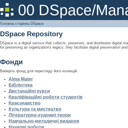
Головна сторінка DSpace
00 DSpace/Mana
Головна сторінка DSpace
DSpace Repository
DSpace is a digital service that collects, preserves, and distributes digital ma
for preserving an organization's legacy; they facilitate digital preservation a
Фонди
Виберіть фонд для перегляду його колекцій.
Alma Mater
Бібліотека
Дистанційні курси
Кваліфікаційні роботи студентів
Краєзнавство
Культура та мистецтво
Літературно-художні твори
Навчально-методичні видання
Наукові роботи