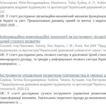
Алескерова, Юлія Володимирівна
;
Aleskerova, Yuliia
;
Кубіна, А. П.
;
Kubin
державна академія будівництва та архітектури"Український державний уні
12
)
UK: У статті досліджено організаційно-економічний механізм функціону
в Україні та світі. Проаналізовано динаміку премій та виплат з медичн
2022–2025 ...
Інформаційно-комунікаційні технології як інструмент лісово
цілей сталого розвитку
Соловій, Ігор Павлович
;
Soloviy, Ihor
;
Король, І. М.
;
Korol, Ihor
(
ННІ "Прид
будівництва та архітектури"Український державний університет науки і т
UK: У статті досліджено роль лісового сектору в досягненні Цілей стало
міжнародного досвіду, та трендів у реформуванні лісового сектора Украї
компроміси, ...
Інструменти управління розвитком підприємства в умовах 
Сербіна, Тетяна Володимирівна
;
Serbina, Tetiana
;
Куташев, Ігор Вікторов
"Придніпровська державна академія будівництва та архітектури"Українсь
технологій
,
2025-12
)
UK: У статті досліджено сучасні інструменти управління розвитко
трансформації економіки. Узагальнено теоретичні підходи до визначення 
визначено їх ...