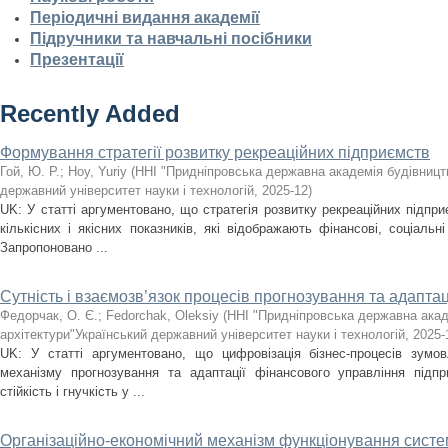
Періодичні видання академії
Підручники та навчальні посібники
Презентації
Recently Added
Формування стратегії розвитку рекреаційних підприємств
Гой, Ю. Р.
;
Hoy, Yuriy
(
ННІ "Придніпровська державна академія будівництв
державний університет науки і технологій
,
2025-12
)
UK: У статті аргументовано, що стратегія розвитку рекреаційних підпри
кількісних і якісних показників, які відображають фінансові, соціальні
Запропоновано ...
Сутність і взаємозв’язок процесів прогнозування та адаптац
Федорчак, О. Є.
;
Fedorchak, Oleksiy
(
ННІ "Придніпровська державна акад
архітектури"Український державний університет науки і технологій
,
2025-
UK: У статті аргументовано, що цифровізація бізнес-процесів зумов
механізму прогнозування та адаптації фінансового управління підпр
стійкість і гнучкість у ...
Організаційно-економічний механізм функціонування сист