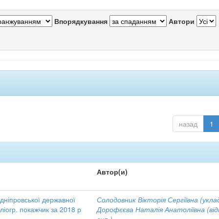
Впорядкування
Автори
назад
1
Автор(и)
идніпровської державної
Солодовник Вікторія Сергіївна (уклад
бліогр. покажчик за 2018 р
Дорофєєва Наталія Анатоліївна (від