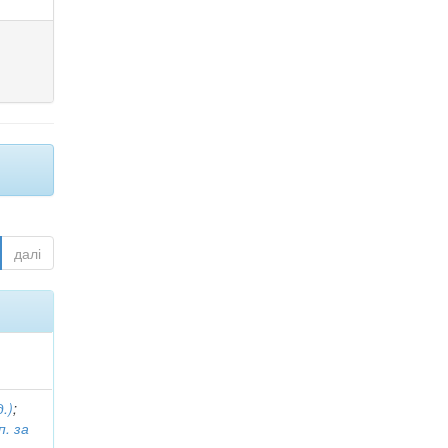
далі
.)
;
п. за