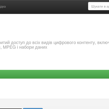
ідка
критий доступ до всіх видів цифрового контенту, вкл
я, MPEG і набори даних