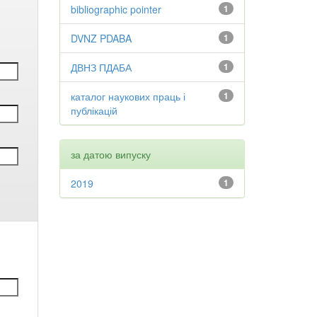
bibliographic pointer
1
DVNZ PDABA
1
ДВНЗ ПДАБА
1
каталог наукових праць і
1
публікацій
за датою випуску
2019
1