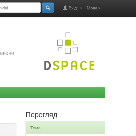
Вхід:
Мова
ючаючи
Перегляд
Тема