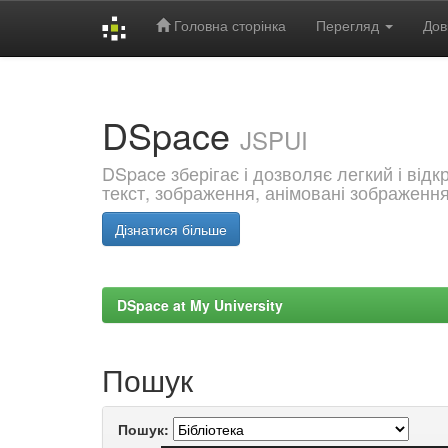
Головна сторінка
Перегляд
Дов
Skip
navigation
DSpace
JSPUI
DSpace зберігає і дозволяє легкий і від
текст, зображення, анімовані зображенн
Дізнатися більше
DSpace at My University
Пошук
Пошук: