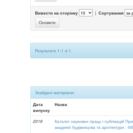
Вивести на сторінку
|
Сортування
Результати 1-1 зі 1.
Знайдені матеріали:
Дата
Назва
випуску
2019
Каталог наукових праць і публікацій Пр
академії будівництва та архітектури : бі