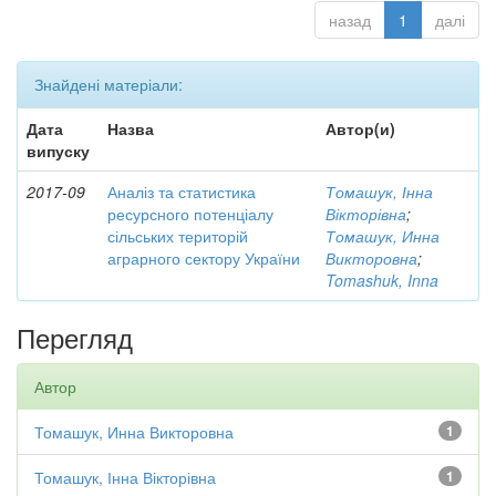
назад
1
далі
Знайдені матеріали:
Дата
Назва
Автор(и)
випуску
2017-09
Аналіз та статистика
Томашук, Інна
ресурсного потенціалу
Вікторівна
;
сільських територій
Томашук, Инна
аграрного сектору України
Викторовна
;
Tomashuk, Inna
Перегляд
Автор
Томашук, Инна Викторовна
1
Томашук, Інна Вікторівна
1