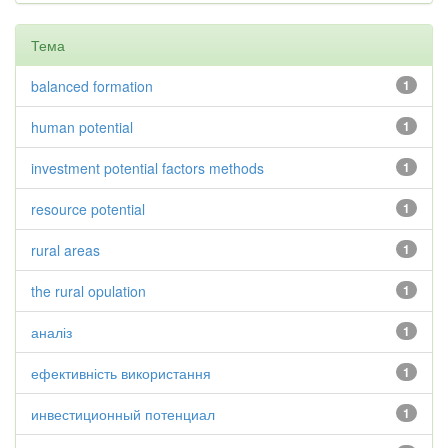
Тема
balanced formation
1
human potential
1
investment potential factors methods
1
resource potential
1
rural areas
1
the rural opulation
1
аналіз
1
ефективність використання
1
инвестиционный потенциал
1