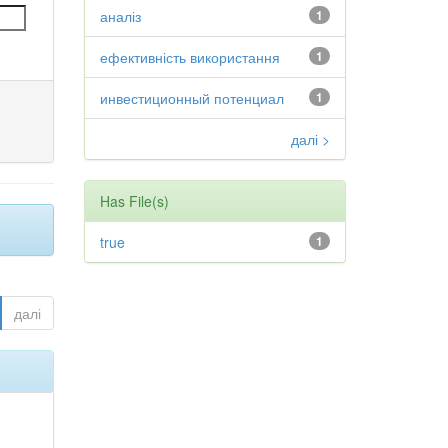
аналіз
1
ефективність використання
1
инвестиционный потенциал
1
далі >
Has File(s)
true
1
далі