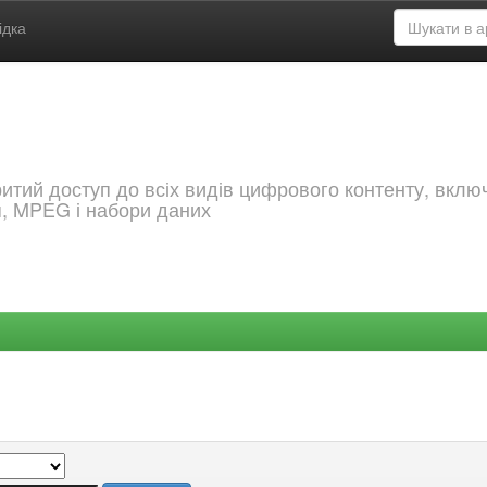
ідка
критий доступ до всіх видів цифрового контенту, вкл
я, MPEG і набори даних