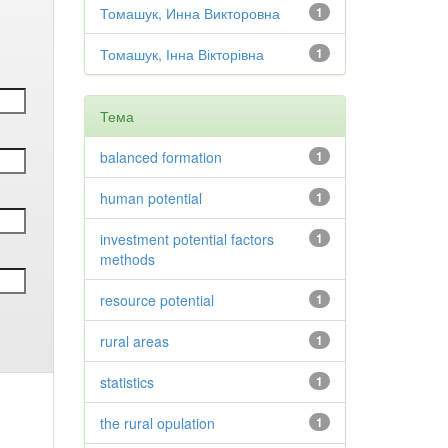
Томашук, Инна Викторовна
1
Томашук, Інна Вікторівна
1
Тема
balanced formation
1
human potential
1
investment potential factors
1
methods
resource potential
1
rural areas
1
statistics
1
the rural opulation
1