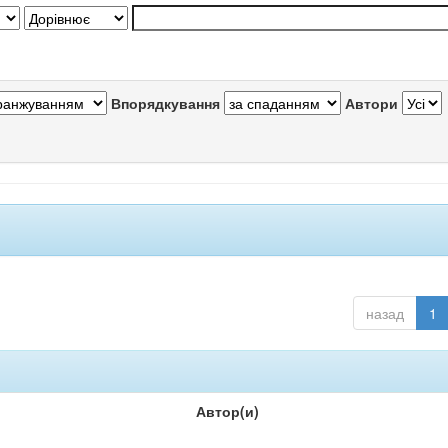
Впорядкування
Автори
назад
1
Автор(и)