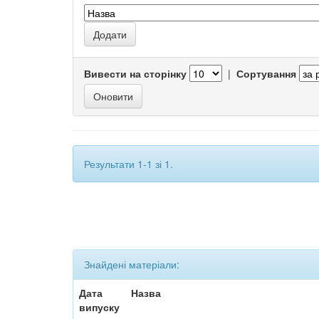
Вивести на сторінку
|
Сортування
Результати 1-1 зі 1.
Знайдені матеріали:
Дата
Назва
випуску