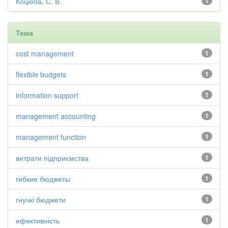
Коцюба, С. В.
1
Тема
cost management
1
flexible budgets
1
information support
1
management accounting
1
management function
1
витрати підприємства
1
гибкие бюджеты
1
гнучкі бюджети
1
ефективність
1