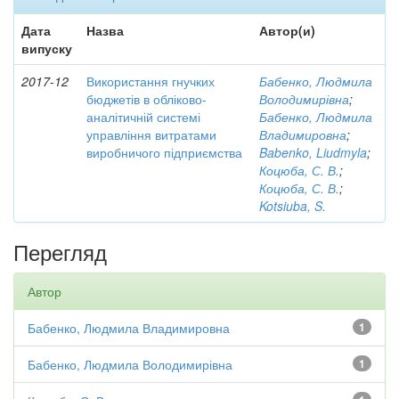
Дата
Назва
Автор(и)
випуску
2017-12
Використання гнучких
Бабенко, Людмила
бюджетів в обліково-
Володимирівна
;
аналітичній системі
Бабенко, Людмила
управління витратами
Владимировна
;
виробничого підприємства
Babenko, Liudmyla
;
Коцюба, С. В.
;
Коцюба, С. В.
;
Kotsiuba, S.
Перегляд
Автор
Бабенко, Людмила Владимировна
1
Бабенко, Людмила Володимирівна
1