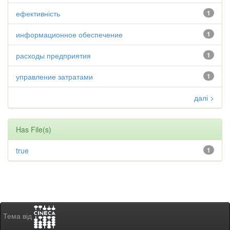
ефективність
1
информационное обеспечение
1
расходы предприятия
1
управление затратами
1
далі >
Has File(s)
true
1
Тема від