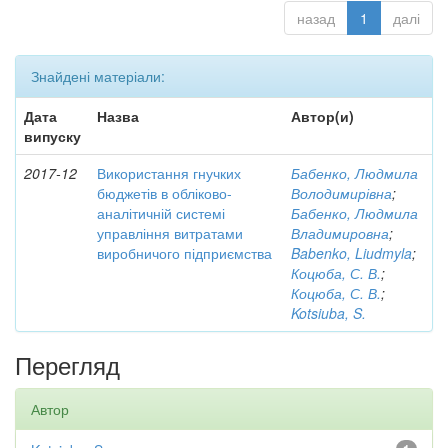
назад
1
далі
Знайдені матеріали:
Дата
Назва
Автор(и)
випуску
2017-12
Використання гнучких
Бабенко, Людмила
бюджетів в обліково-
Володимирівна
;
аналітичній системі
Бабенко, Людмила
управління витратами
Владимировна
;
виробничого підприємства
Babenko, Liudmyla
;
Коцюба, С. В.
;
Коцюба, С. В.
;
Kotsiuba, S.
Перегляд
Автор