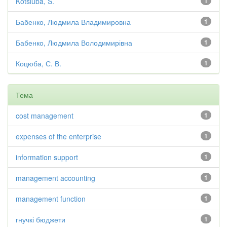
Kotsiuba, S.
1
Бабенко, Людмила Владимировна
1
Бабенко, Людмила Володимирівна
1
Коцюба, С. В.
1
Тема
cost management
1
expenses of the enterprise
1
information support
1
management accounting
1
management function
1
гнучкі бюджети
1