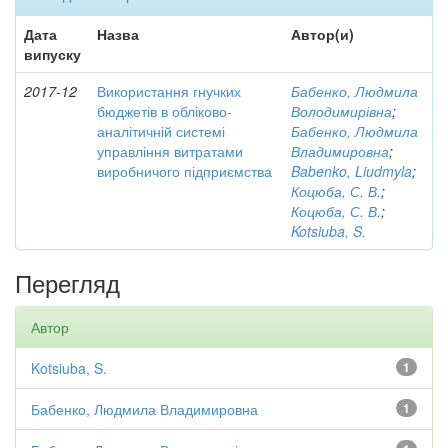
Дата
Назва
Автор(и)
випуску
2017-12
Використання гнучких
Бабенко, Людмила
бюджетів в обліково-
Володимирівна
;
аналітичній системі
Бабенко, Людмила
управління витратами
Владимировна
;
виробничого підприємства
Babenko, Liudmyla
;
Коцюба, С. В.
;
Коцюба, С. В.
;
Kotsiuba, S.
Перегляд
Автор
Kotsiuba, S.
1
Бабенко, Людмила Владимировна
1