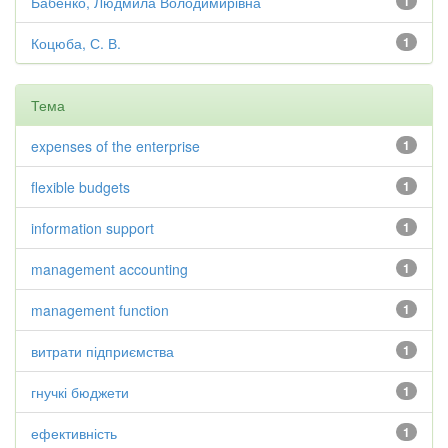
Бабенко, Людмила Володимирівна
1
Коцюба, С. В.
1
Тема
expenses of the enterprise
1
flexible budgets
1
information support
1
management accounting
1
management function
1
витрати підприємства
1
гнучкі бюджети
1
ефективність
1