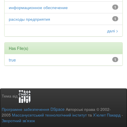
информационное обеспечение
1
расходы предприятия
1
далі >
Has File(s)
true
1
Тема від
Програмне забезпечення DSpace
Авторські права © 2002-
2005
Массачусетський технологічний інститут
та
Х’юлет Пакард
-
Зворотний зв’язок