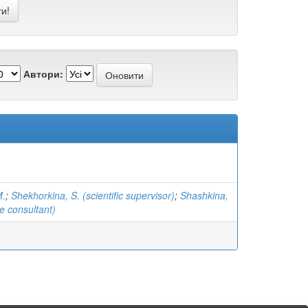
Автори:
M.
;
Shekhorkina, S. (scientific supervisor)
;
Shashkina,
e consultant)