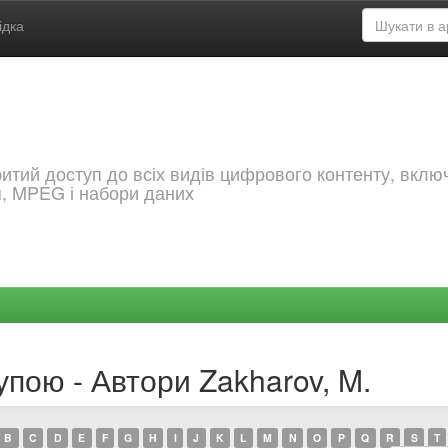
ідка
критий доступ до всіх видів цифрового контенту, вкл
я, MPEG і набори даних
упою - Автори Zakharov, M.
B
C
D
E
F
G
H
I
J
K
L
M
N
O
P
Q
R
S
T