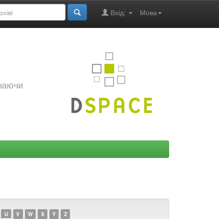
Вхід:
Мова
ючаючи
U
V
W
X
Y
Z