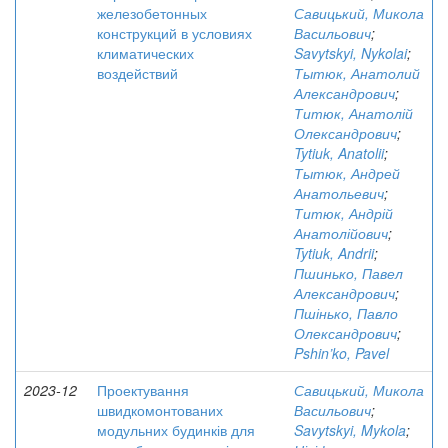
железобетонных
Савицький, Микола
конструкций в условиях
Васильович
;
климатических
Savytskyi, Nykolai
;
воздействий
Тытюк, Анатолий
Александрович
;
Титюк, Анатолій
Олександрович
;
Tytiuk, Anatolii
;
Тытюк, Андрей
Анатольевич
;
Титюк, Андрій
Анатолійович
;
Tytiuk, Andrii
;
Пшинько, Павел
Александрович
;
Пшінько, Павло
Олександрович
;
Pshin’ko, Pavel
2023-12
Проектування
Савицький, Микола
швидкомонтованих
Васильович
;
модульних будинків для
Savytskyi, Mykola
;