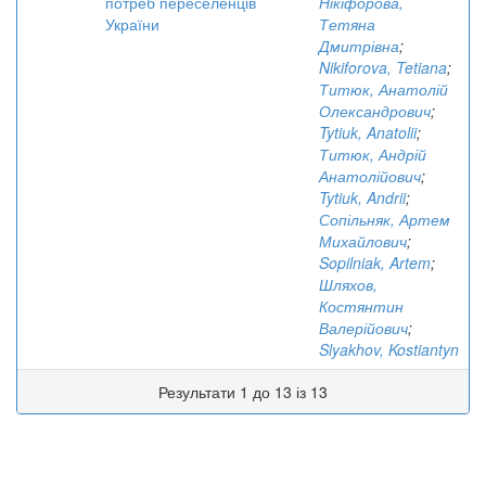
потреб переселенців
Нікіфорова,
України
Тетяна
Дмитрівна
;
Nikiforova, Tetiana
;
Титюк, Анатолій
Олександрович
;
Tytiuk, Anatolii
;
Титюк, Андрій
Анатолійович
;
Tytiuk, Andrii
;
Сопільняк, Артем
Михайлович
;
Sopilniak, Artem
;
Шляхов,
Костянтин
Валерійович
;
Slyakhov, Kostiantyn
Результати 1 до 13 із 13