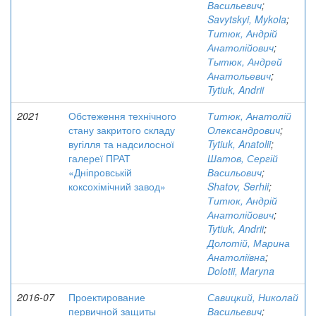
Васильевич
;
Savytskyi, Mykola
;
Титюк, Андрій
Анатолійович
;
Тытюк, Андрей
Анатольевич
;
Tytiuk, Andrii
2021
Обстеження технічного
Титюк, Анатолій
стану закритого складу
Олександрович
;
вугілля та надсилосної
Tytiuk, Anatolii
;
галереї ПРАТ
Шатов, Сергій
«Дніпровській
Васильович
;
коксохімічний завод»
Shatov, Serhii
;
Титюк, Андрій
Анатолійович
;
Tytiuk, Andrii
;
Долотій, Марина
Анатоліївна
;
Dolotii, Maryna
2016-07
Проектирование
Савицкий, Николай
первичной защиты
Васильевич
;