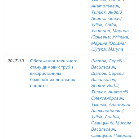
Анатольевич
;
Титюк, Андрій
Анатолійович
;
Tytiuk, Andrii
;
Улитина, Марина
Юрьевна
;
Улітіна,
Марина Юріївна
;
Ulytyna, Maryna
2017-10
Обстеження технічного
Шатов, Сергій
стану димових труб з
Васильович
;
використанням
Шатов, Сергей
безпілотних літальних
Васильевич
;
апаратів
Shatov, Serhii
;
Титюк, Анатолій
Олександрович
;
Тытюк, Анатолий
Александрович
;
Tytiuk, Anatolii
;
Савицький, Микола
Васильович
;
Савицкий, Николай