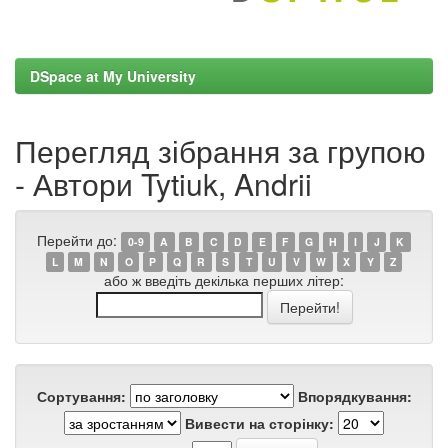
DSpace at My University
Перегляд зібрання за групою
- Автори Tytiuk, Andrii
Перейти до:
0-9
A
B
C
D
E
F
G
H
I
J
K
L
M
N
O
P
Q
R
S
T
U
V
W
X
Y
Z
або ж введіть декілька перших літер:
Сортування:
Впорядкування:
Вивести на сторінку: