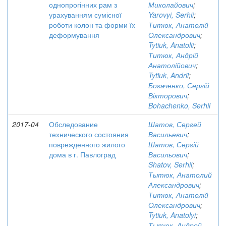
однопрогінних рам з
Миколайович
;
урахуванням сумісної
Yarovyi, Serhii
;
роботи колон та форми їх
Титюк, Анатолій
деформування
Олександрович
;
Tytiuk, Anatolii
;
Титюк, Андрій
Анатолійович
;
Tytiuk, Andrii
;
Богаченко, Сергій
Вікторович
;
Bohachenko, Serhii
2017-04
Обследование
Шатов, Сергей
технического состояния
Васильевич
;
поврежденного жилого
Шатов, Сергій
дома в г. Павлоград
Васильович
;
Shatov, Serhii
;
Тытюк, Анатолий
Александрович
;
Титюк, Анатолій
Олександрович
;
Tytiuk, Anatolyi
;
Тытюк, Андрей