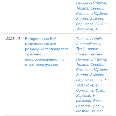
Петрівна
;
Yarova,
Tetiana
;
Середа,
Світлана Юріївна
;
Sereda, Svitlana
;
Вершкова, Ю. С.
;
Vershkova, Yu.
2023-12
Використання BIM-
Титюк, Андрій
моделювання для
Анатолійович
;
розрахунку тепловтрат та
Tytiuk, Andrii
;
загальної
Ярова, Тетяна
енергоефективності на
Петрівна
;
Yarova,
етапі проектування
Tetiana
;
Середа,
Світлана Юріївна
;
Sereda, Svitlana
;
Вершкова, Ю. С.
;
Vershkova, Yu.
;
Сопільняк, Ф. М.
;
Sopilniak, F.
;
Мосьпан, Євген
Володимирович
;
Mospan, Yevhen