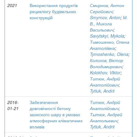
2021
Використання продуктів
Смирнов, Антон
рециклінгу будівельних
Сергійович
;
конструкцій
Smyrnov, Anton
;
М.
В., Микола
Васильович
;
Savytskyi, Mykola
;
Тимошенко, Олена
Анатоліївна
;
Tymoshenko, Olena
;
Колохов, Віктор
Володимирович
;
Kolokhov, Viktor
;
Титюк, Андрій
Анатолійович
;
Tytiuk, Andrii
2016-
Забезпечення
Титюк, Андрій
01-21
довговічності бетону
Анатолійович
;
захисного шару в умовах
Тытюк, Андрей
атмосферних кліматичних
Анатольевич
;
впливів
Tytiuk, Andrii