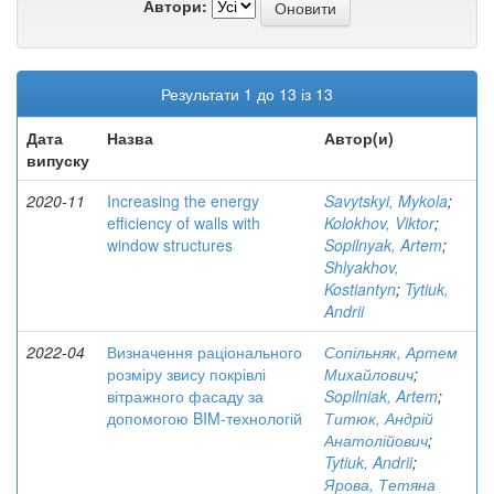
Автори:
Результати 1 до 13 із 13
Дата
Назва
Автор(и)
випуску
2020-11
Increasing the energy
Savytskyi, Mykola
;
efficiency of walls with
Kolokhov, Viktor
;
window structures
Sopilnyak, Artem
;
Shlyakhov,
Kostiantyn
;
Tytiuk,
Andrii
2022-04
Визначення раціонального
Сопільняк, Артем
розміру звису покрівлі
Михайлович
;
вітражного фасаду за
Sopilniak, Artem
;
допомогою BIM-технологій
Титюк, Андрій
Анатолійович
;
Tytiuk, Andrii
;
Ярова, Тетяна