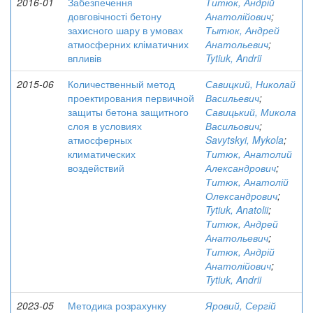
2016-01
Забезпечення
Титюк, Андрій
довговічності бетону
Анатолійович
;
захисного шару в умовах
Тытюк, Андрей
атмосферних кліматичних
Анатольевич
;
впливів
Tytiuk, Andrii
2015-06
Количественный метод
Савицкий, Николай
проектирования первичной
Васильевич
;
защиты бетона защитного
Савицький, Микола
слоя в условиях
Васильович
;
атмосферных
Savytskyi, Mykola
;
климатических
Титюк, Анатолий
воздействий
Александрович
;
Титюк, Анатолій
Олександрович
;
Tytiuk, Anatolii
;
Титюк, Андрей
Анатольевич
;
Титюк, Андрій
Анатолійович
;
Tytiuk, Andrii
2023-05
Методика розрахунку
Яровий, Сергій