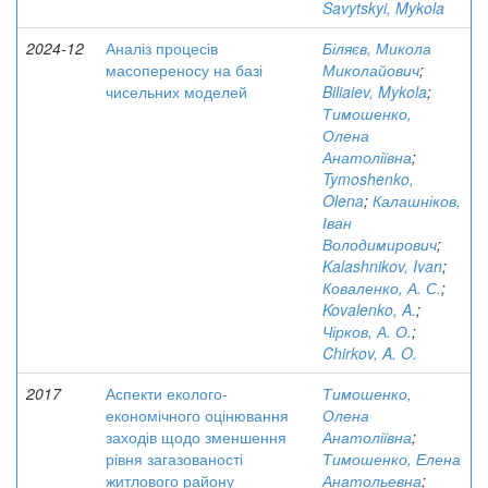
Savytskyi, Mykola
2024-12
Аналіз процесів
Біляєв, Микола
масопереносу на базі
Миколайович
;
чисельних моделей
Biliaiev, Mykola
;
Тимошенко,
Олена
Анатоліївна
;
Tymoshenko,
Olena
;
Калашніков,
Іван
Володимирович
;
Kalashnikov, Ivan
;
Коваленко, А. С.
;
Kovalenko, A.
;
Чірков, А. О.
;
Chirkov, A. O.
2017
Аспекти еколого-
Тимошенко,
економічного оцінювання
Олена
заходів щодо зменшення
Анатоліївна
;
рівня загазованості
Тимошенко, Елена
житлового району
Анатольевна
;