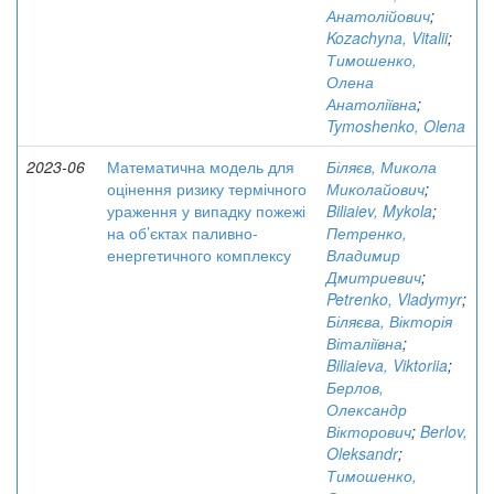
Анатолійович
;
Kozachyna, Vitalii
;
Тимошенко,
Олена
Анатоліївна
;
Tymoshenko, Olena
2023-06
Математична модель для
Біляєв, Микола
оцінення ризику термічного
Миколайович
;
ураження у випадку пожежі
Biliaiev, Mykola
;
на об’єктах паливно-
Петренко,
енергетичного комплексу
Владимир
Дмитриевич
;
Petrenko, Vladymyr
;
Біляєва, Вікторія
Віталіївна
;
Biliaieva, Viktoriia
;
Берлов,
Олександр
Вікторович
;
Berlov,
Oleksandr
;
Тимошенко,