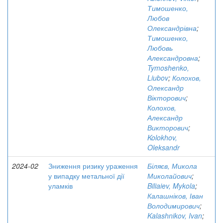
Тимошенко,
Любов
Олександрівна
;
Тимошенко,
Любовь
Александровна
;
Tymoshenko,
Liubov
;
Колохов,
Олександр
Вікторович
;
Колохов,
Александр
Викторович
;
Kolokhov,
Oleksandr
2024-02
Зниження ризику ураження
Біляєв, Микола
у випадку метальної дії
Миколайович
;
уламків
Biliaiev, Mykola
;
Калашніков, Іван
Володимирович
;
Kalashnikov, Ivan
;