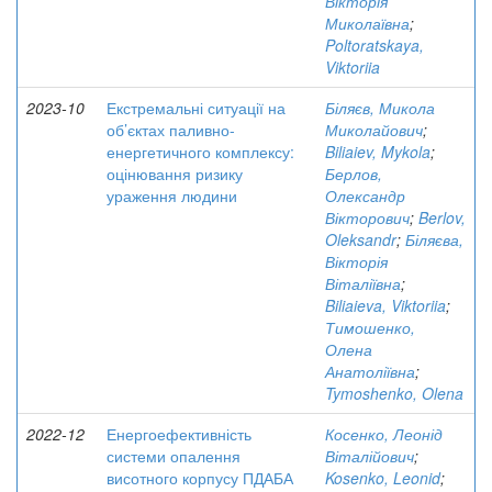
Вікторія
Миколаївна
;
Poltoratskaya,
Viktoriia
2023-10
Екстремальні ситуації на
Біляєв, Микола
об’єктах паливно-
Миколайович
;
енергетичного комплексу:
Biliaiev, Mykola
;
оцінювання ризику
Берлов,
ураження людини
Олександр
Вікторович
;
Berlov,
Oleksandr
;
Біляєва,
Вікторія
Віталіївна
;
Biliaieva, Viktoriia
;
Тимошенко,
Олена
Анатоліївна
;
Tymoshenko, Olena
2022-12
Енергоефективність
Косенко, Леонід
системи опалення
Віталійович
;
висотного корпусу ПДАБА
Kosenko, Leonid
;