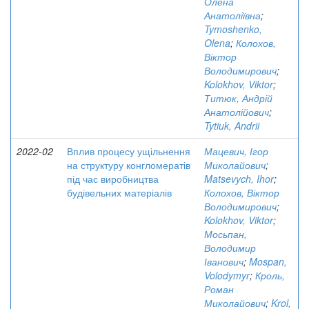
Олена
Анатоліївна
;
Tymoshenko,
Olena
;
Колохов,
Віктор
Володимирович
;
Kolokhov, Viktor
;
Титюк, Андрій
Анатолійович
;
Tytiuk, Andrii
2022-02
Вплив процесу ущільнення
Мацевич, Ігор
на структуру конгломератів
Миколайович
;
під час виробництва
Matsevych, Ihor
;
будівельних матеріалів
Колохов, Віктор
Володимирович
;
Kolokhov, Viktor
;
Мосьпан,
Володимир
Іванович
;
Mospan,
Volodymyr
;
Кроль,
Роман
Миколайович
;
Krol,