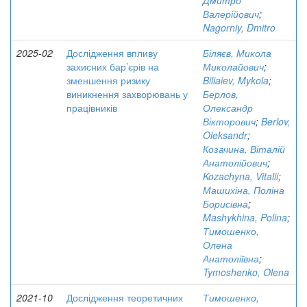
Дмитро
Валерійович
;
Nagorniy, Dmitro
2025-02
Дослідження впливу
Біляєв, Микола
захисних бар’єрів на
Миколайович
;
зменшення ризику
Biliaiev, Mykola
;
виникнення захворювань у
Берлов,
працівників
Олександр
Вікторович
;
Berlov,
Oleksandr
;
Козачина, Віталій
Анатолійович
;
Kozachyna, Vitalii
;
Машихіна, Поліна
Борисівна
;
Mashykhina, Polina
;
Тимошенко,
Олена
Анатоліївна
;
Tymoshenko, Olena
2021-10
Дослідження теоретичних
Тимошенко,