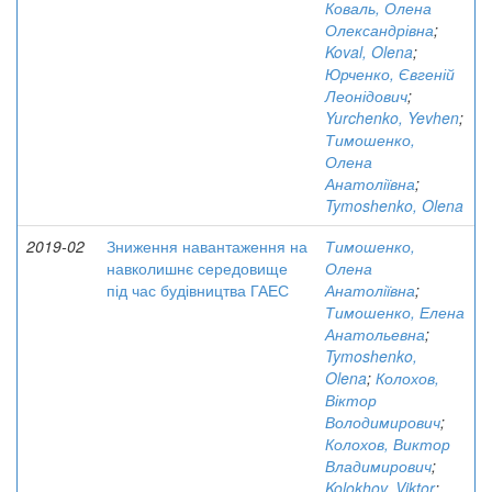
Коваль, Олена
Олександрівна
;
Koval, Olena
;
Юрченко, Євгеній
Леонідович
;
Yurchenko, Yevhen
;
Тимошенко,
Олена
Анатоліївна
;
Tymoshenko, Olena
2019-02
Зниження навантаження на
Тимошенко,
навколишнє середовище
Олена
під час будівництва ГАЕС
Анатоліївна
;
Тимошенко, Елена
Анатольевна
;
Tymoshenko,
Olena
;
Колохов,
Віктор
Володимирович
;
Колохов, Виктор
Владимирович
;
Kolokhov, Viktor
;