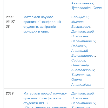
Анатольевна
;
Tymoshenko, Olena
2023-
Матеріали науково-
Савицький,
03-27-
практичної конференції
Микола
28
студентів, аспірантів і
Васильович
;
молодих вчених
Данішевський,
Владислав
Валентинович
;
Радкевич,
Анатолий
Валентинович
;
Сидоров,
Олександр
Анатолійович
;
Тимошенко,
Олена
Анатоліївна
2019
Матеріали першої науково-
Данішевський,
практичної конференції
Владислав
студентів ДВНЗ
Валентинович
;
«Придніпровська державна
Тимошенко,