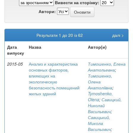
Вивести на сторінку:
Автори:
Результати 1 до 20 із 62
далі >
Дата
Назва
Автор(и)
випуску
2015-05
Анализ и характеристика
Тимошенко, Елена
основных факторов,
Анатольевна
;
влияющих на
Тимошенко,
экологическую
Олена
безопасность помещений
Анатоліївна
;
жилых зданий
Tymoshenko,
Olena
;
Савицкий,
Николай
Васильевич
;
Савицький,
Микола
Васильович
;