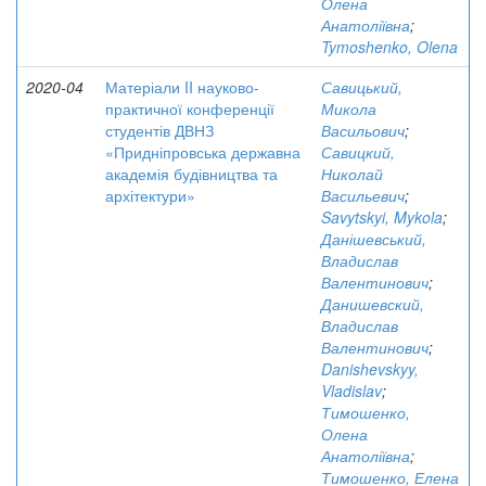
Олена
Анатоліївна
;
Tymoshenko, Olena
2020-04
Матеріали II науково-
Савицький,
практичної конференції
Микола
студентів ДВНЗ
Васильович
;
«Придніпровська державна
Савицкий,
академія будівництва та
Николай
архітектури»
Васильевич
;
Savytskyi, Mykola
;
Данішевський,
Владислав
Валентинович
;
Данишевский,
Владислав
Валентинович
;
Danishevskyy,
Vladislav
;
Тимошенко,
Олена
Анатоліївна
;
Тимошенко, Елена