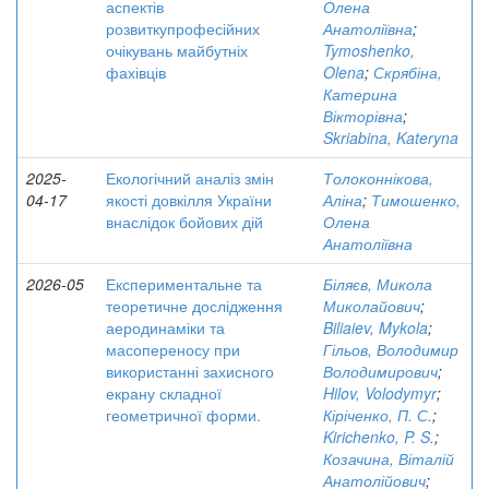
аспектів
Олена
розвиткупрофесійних
Анатоліївна
;
очікувань майбутніх
Tymoshenko,
фахівців
Olena
;
Скрябіна,
Катерина
Вікторівна
;
Skriabina, Kateryna
2025-
Екологічний аналіз змін
Толоконнікова,
04-17
якості довкілля України
Аліна
;
Тимошенко,
внаслідок бойових дій
Олена
Анатоліївна
2026-05
Експериментальне та
Біляєв, Микола
теоретичне дослідження
Миколайович
;
аеродинаміки та
Biliaiev, Mykola
;
масопереносу при
Гільов, Володимир
використанні захисного
Володимирович
;
екрану складної
Hilov, Volodymyr
;
геометричної форми.
Кіріченко, П. С.
;
Kirichenko, P. S.
;
Козачина, Віталій
Анатолійович
;