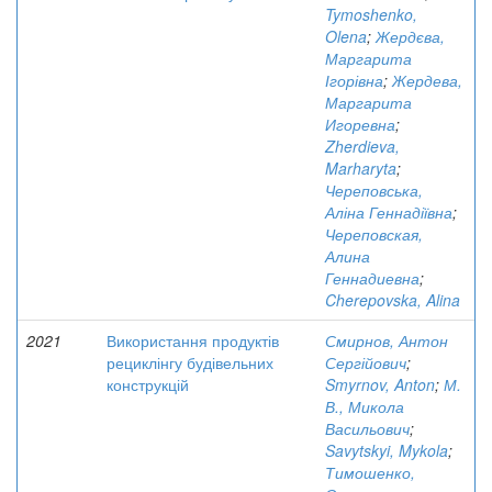
Tymoshenko,
Olena
;
Жердєва,
Маргарита
Ігорівна
;
Жердева,
Маргарита
Игоревна
;
Zherdieva,
Marharyta
;
Череповська,
Аліна Геннадіївна
;
Череповская,
Алина
Геннадиевна
;
Cherepovska, Alina
2021
Використання продуктів
Смирнов, Антон
рециклінгу будівельних
Сергійович
;
конструкцій
Smyrnov, Anton
;
М.
В., Микола
Васильович
;
Savytskyi, Mykola
;
Тимошенко,