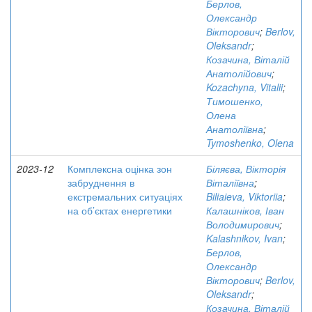
Берлов,
Олександр
Вікторович
;
Berlov,
Oleksandr
;
Козачина, Віталій
Анатолійович
;
Kozachyna, Vitalii
;
Тимошенко,
Олена
Анатоліївна
;
Tymoshenko, Olena
2023-12
Комплексна оцінка зон
Біляєва, Вікторія
забруднення в
Віталіївна
;
екстремальних ситуаціях
Biliaieva, Viktoriia
;
на об’єктах енергетики
Калашніков, Іван
Володимирович
;
Kalashnikov, Ivan
;
Берлов,
Олександр
Вікторович
;
Berlov,
Oleksandr
;
Козачина, Віталій