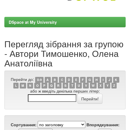
DSpace at My University
Перегляд зібрання за групою
- Автори Тимошенко, Олена
Анатоліївна
Перейти до:
0-9
A
B
C
D
E
F
G
H
I
J
K
L
M
N
O
P
Q
R
S
T
U
V
W
X
Y
Z
або ж введіть декілька перших літер:
Сортування:
Впорядкування: