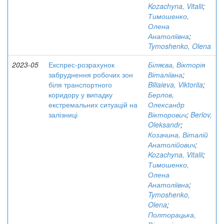
Kozachyna, Vitalii
;
Тимошенко,
Олена
Анатоліївна
;
Tymoshenko, Olena
2023-05
Експрес-розрахунок
Біляєва, Вікторія
забруднення робочих зон
Віталіївна
;
біля транспортного
Biliaieva, Viktoriia
;
коридору у випадку
Берлов,
екстремальних ситуацій на
Олександр
залізниці
Вікторович
;
Berlov,
Oleksandr
;
Козачина, Віталій
Анатолійович
;
Kozachyna, Vitalii
;
Тимошенко,
Олена
Анатоліївна
;
Tymoshenko,
Olena
;
Полторацька,