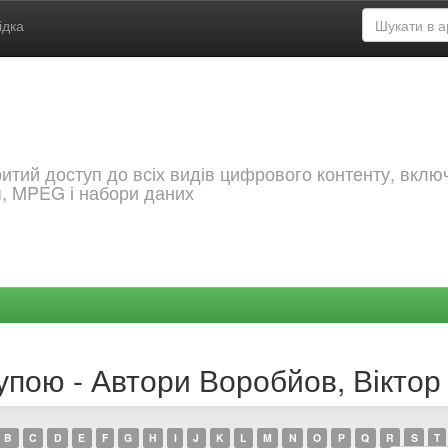
ідка
критий доступ до всіх видів цифрового контенту, вкл
я, MPEG і набори даних
упою - Автори Воробйов, Віктор
B
C
D
E
F
G
H
I
J
K
L
M
N
O
P
Q
R
S
T