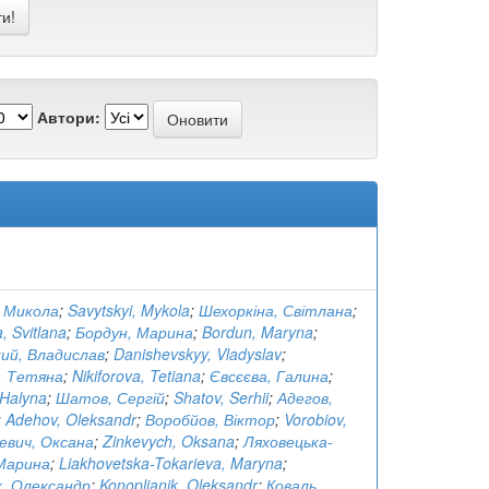
Автори:
, Микола
;
Savytskyi, Mykola
;
Шехоркіна, Світлана
;
, Svitlana
;
Бордун, Марина
;
Bordun, Maryna
;
ий, Владислав
;
Danishevskyy, Vladyslav
;
, Тетяна
;
Nikiforova, Tetiana
;
Євсєєва, Галина
;
 Halyna
;
Шатов, Сергій
;
Shatov, Serhii
;
Адегов,
;
Adehov, Oleksandr
;
Воробйов, Віктор
;
Vorobiov,
кевич, Оксана
;
Zinkevych, Oksana
;
Ляховецька-
 Марина
;
Liakhovetska-Tokarieva, Maryna
;
, Олександр
;
Konoplianik, Oleksandr
;
Коваль,