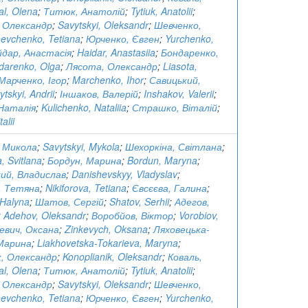
al, Olena
;
Титюк, Анатолій
;
Tytiuk, Anatolii
;
 Олександр
;
Savytskyi, Oleksandr
;
Шевченко,
evchenko, Tetiana
;
Юрченко, Євген
;
Yurchenko,
йдар, Анастасія
;
Haidar, Anastasiia
;
Бондаренко,
darenko, Olga
;
Лясота, Олександр
;
Liasota,
Марченко, Ігор
;
Marchenko, Ihor
;
Савицький,
ytskyi, Andrii
;
Іншаков, Валерій
;
Inshakov, Valerii
;
 Наталія
;
Kulichenko, Nataliia
;
Страшко, Віталій
;
alii
, Микола
;
Savytskyi, Mykola
;
Шехоркіна, Світлана
;
, Svitlana
;
Бордун, Марина
;
Bordun, Maryna
;
ий, Владислав
;
Danishevskyy, Vladyslav
;
, Тетяна
;
Nikiforova, Tetiana
;
Євсєєва, Галина
;
 Halyna
;
Шатов, Сергій
;
Shatov, Serhii
;
Адегов,
;
Adehov, Oleksandr
;
Воробйов, Віктор
;
Vorobiov,
кевич, Оксана
;
Zinkevych, Oksana
;
Ляховецька-
 Марина
;
Liakhovetska-Tokarieva, Maryna
;
, Олександр
;
Konoplianik, Oleksandr
;
Коваль,
al, Olena
;
Титюк, Анатолій
;
Tytiuk, Anatolii
;
 Олександр
;
Savytskyi, Oleksandr
;
Шевченко,
evchenko, Tetiana
;
Юрченко, Євген
;
Yurchenko,