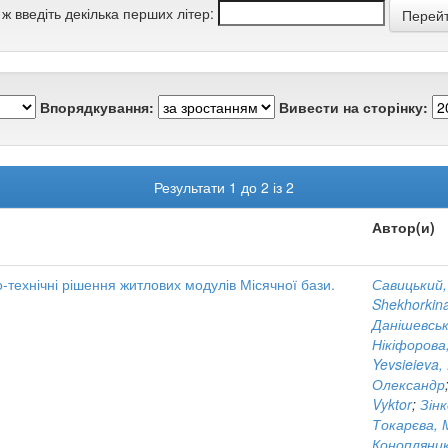
 ж введіть декілька перших літер:
Впорядкування:
Вивести на сторінку:
Результати 1 до 2 із 2
Автор(и)
о-технічні рішення житлових модулів Місячної бази.
Савицький
Shekhorkina
Данішевськ
Нікіфорова
Yevsieieva,
Олександр
Vyktor
;
Зін
Токарєва,
Конопляник