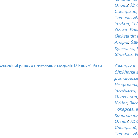
Олена
;
Kov
Савицький,
Тетяна
;
Sh
Yevhen
;
Га
Ольга
;
Bon
Oleksandr
;
Андрій
;
Sav
Куліченко,
Strashko, Vit
о-технічні рішення житлових модулів Місячної бази.
Савицький
Shekhorkina
Данішевськ
Нікіфорова
Yevsieieva,
Олександр
Vyktor
;
Зін
Токарєва,
Конопляник
Олена
;
Kov
Савицький,
Тетяна
;
Sh