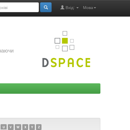
Вхід:
Мова
ючаючи
U
V
W
X
Y
Z