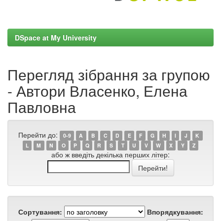
DSpace at My University
Перегляд зібрання за групою
- Автори Власенко, Елена
Павловна
Перейти до:
0-9
A
B
C
D
E
F
G
H
I
J
K
L
M
N
O
P
Q
R
S
T
U
V
W
X
Y
Z
або ж введіть декілька перших літер:
Сортування:
Впорядкування: