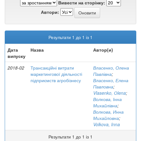
Вивести на сторінку:
Автори:
Результати 1 до 1 із 1
Дата
Назва
Автор(и)
випуску
2018-02
Трансакційні витрати
Власенко, Олена
маркетингової діяльності
Павлівна
;
підприємств агробізнесу
Власенко, Елена
Павловна
;
Vlasenko, Оlena
;
Волкова, Інна
Михайлівна
;
Волкова, Инна
Михайловна
;
Volkova, Inna
Результати 1 до 1 із 1