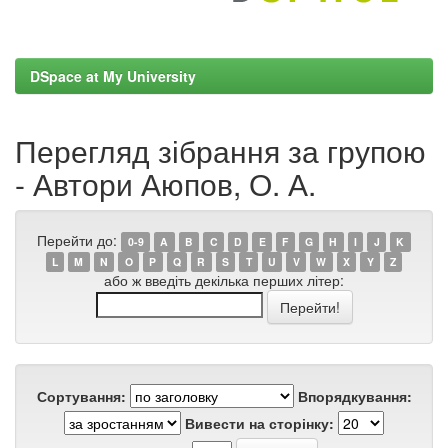
DSpace at My University
Перегляд зібрання за групою
- Автори Аюпов, О. А.
Перейти до:
0-9
A
B
C
D
E
F
G
H
I
J
K
L
M
N
O
P
Q
R
S
T
U
V
W
X
Y
Z
або ж введіть декілька перших літер:
Сортування:
Впорядкування:
Вивести на сторінку: