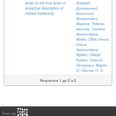
strain to the true strain in
Anatolyi
;
analytical description of
Должанский,
metals hardening
Анатолий
Михайлович
;
Aiupova, Tetiana
;
Аюпова, Тетяна
Анатоліївна
;
Nosko, Olha
;
Носко,
Ольга
Анатоліївна
;
Rybkin, Oleksii
;
Рибкін, Олексій
Петрович
;
Aiupov,
O.
;
Аюпов, О. А.
Результати 1 до 2 із 2
Тема від