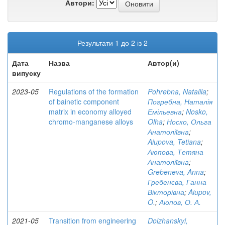
Автори:
Результати 1 до 2 із 2
Дата
Назва
Автор(и)
випуску
2023-05
Regulations of the formation
Pohrebna, Nataliia
;
of bainetic component
Погребна, Наталія
matrix in economy alloyed
Емільевна
;
Nosko,
chromo-manganese alloys
Olha
;
Носко, Ольга
Анатоліївна
;
Aiupova, Tetiana
;
Аюпова, Тетяна
Анатоліївна
;
Grebeneva, Anna
;
Гребенєва, Ганна
Вікторівна
;
Aiupov,
O.
;
Аюпов, О. А.
2021-05
Transition from engineering
Dolzhanskyi,