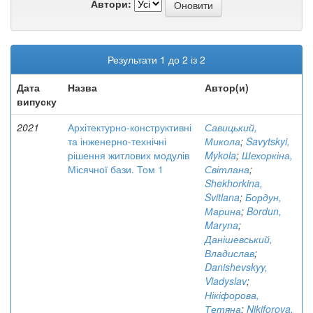
Автори:
Результати 1 до 2 із 2
Дата
Назва
Автор(и)
випуску
2021
Архітектурно-конструктивні
Савицький,
та інженерно-технічні
Микола
;
Savytskyi,
рішення житлових модулів
Mykola
;
Шехоркіна,
Місячної бази. Том 1
Світлана
;
Shekhorkina,
Svitlana
;
Бордун,
Марина
;
Bordun,
Maryna
;
Данішевський,
Владислав
;
Danishevskyy,
Vladyslav
;
Нікіфорова,
Тетяна
;
Nikiforova,