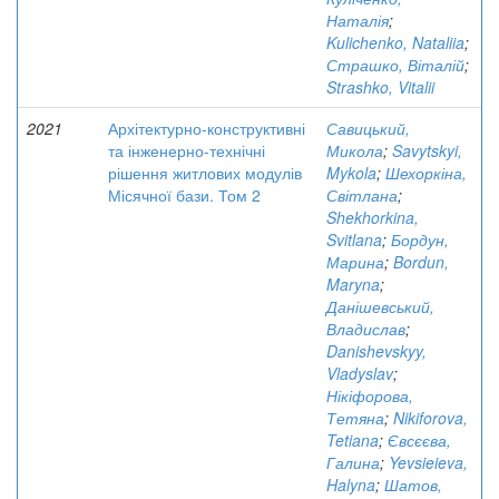
Наталія
;
Kulichenko, Nataliia
;
Страшко, Віталій
;
Strashko, Vitalii
2021
Архітектурно-конструктивні
Савицький,
та інженерно-технічні
Микола
;
Savytskyi,
рішення житлових модулів
Mykola
;
Шехоркіна,
Місячної бази. Том 2
Світлана
;
Shekhorkina,
Svitlana
;
Бордун,
Марина
;
Bordun,
Maryna
;
Данішевський,
Владислав
;
Danishevskyy,
Vladyslav
;
Нікіфорова,
Тетяна
;
Nikiforova,
Tetiana
;
Євсєєва,
Галина
;
Yevsieieva,
Halyna
;
Шатов,