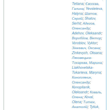
Tetiana
;
Євсєєва,
Галина
;
Yevsieieva,
Halyna
;
Шатов,
Сергій
;
Shatov,
Serhii
;
Адегов,
Олександр
;
Adehov, Oleksandr
;
Воробйов, Віктор
;
Vorobiov, Vyktor
;
Зінкевич, Оксана
;
Zinkevych, Oksana
;
Ляховецька-
Токарєва, Марина
;
Liakhovetska-
Tokarieva, Maryna
;
Конопляник,
Олександр
;
Konoplianik,
Oleksandr
;
Коваль,
Олена
;
Koval,
Olena
;
Титюк,
Анатолій
;
Tytiuk,