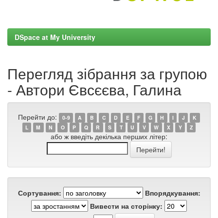
DSpace at My University
Перегляд зібрання за групою
- Автори Євсєєва, Галина
Перейти до:
0-9
A
B
C
D
E
F
G
H
I
J
K
L
M
N
O
P
Q
R
S
T
U
V
W
X
Y
Z
або ж введіть декілька перших літер:
Сортування:
Впорядкування:
Вивести на сторінку: