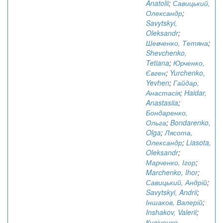
Anatolii
;
Савицький,
Олександр
;
Savytskyi,
Oleksandr
;
Шевченко, Тетяна
;
Shevchenko,
Tetiana
;
Юрченко,
Євген
;
Yurchenko,
Yevhen
;
Гайдар,
Анастасія
;
Haidar,
Anastasiia
;
Бондаренко,
Ольга
;
Bondarenko,
Olga
;
Лясота,
Олександр
;
Liasota,
Oleksandr
;
Марченко, Ігор
;
Marchenko, Ihor
;
Савицький, Андрій
;
Savytskyi, Andrii
;
Іншаков, Валерій
;
Inshakov, Valerii
;
Куліченко,