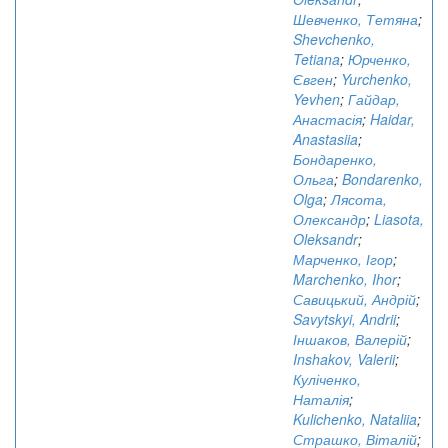
Шевченко, Тетяна
;
Shevchenko,
Tetiana
;
Юрченко,
Євген
;
Yurchenko,
Yevhen
;
Гайдар,
Анастасія
;
Haidar,
Anastasiia
;
Бондаренко,
Ольга
;
Bondarenko,
Olga
;
Лясота,
Олександр
;
Liasota,
Oleksandr
;
Марченко, Ігор
;
Marchenko, Ihor
;
Савицький, Андрій
;
Savytskyi, Andrii
;
Іншаков, Валерій
;
Inshakov, Valerii
;
Куліченко,
Наталія
;
Kulichenko, Nataliia
;
Страшко, Віталій
;