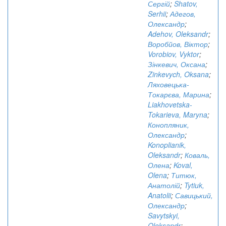
Сергій
;
Shatov,
Serhii
;
Адегов,
Олександр
;
Adehov, Oleksandr
;
Воробйов, Віктор
;
Vorobiov, Vyktor
;
Зінкевич, Оксана
;
Zinkevych, Oksana
;
Ляховецька-
Токарєва, Марина
;
Liakhovetska-
Tokarieva, Maryna
;
Конопляник,
Олександр
;
Konoplianik,
Oleksandr
;
Коваль,
Олена
;
Koval,
Olena
;
Титюк,
Анатолій
;
Tytiuk,
Anatolii
;
Савицький,
Олександр
;
Savytskyi,
Oleksandr
;