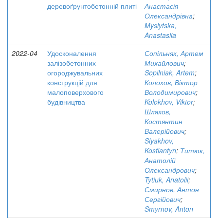
деревоґрунтобетонній плиті
Анастасія
Олександрівна
;
Myslytska,
Anastasiia
2022-04
Удосконалення
Сопільняк, Артем
залізобетонних
Михайлович
;
огороджувальних
Sopilniak, Artem
;
конструкцій для
Колохов, Віктор
малоповерхового
Володимирович
;
будівництва
Kolokhov, Viktor
;
Шляхов,
Костянтин
Валерійович
;
Slyakhov,
Kostiantyn
;
Титюк,
Анатолій
Олександрович
;
Tytiuk, Anatolii
;
Смирнов, Антон
Сергійович
;
Smyrnov, Anton