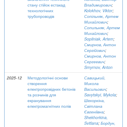
стану стійок естакад
Владимирович
;
технологічних
Kolokhov, Viktor
;
трубопроводів
Сопільняк, Артем
Михайлович
;
Сопильняк, Артем
Михайлович
;
Sopilniak, Artem
;
Смирнов, Антон
Сергійович
;
Смирнов, Антон
Сергеевич
;
Smyrnov, Anton
2025-12
Методологічні основи
Савицький,
створення
Микола
електропровідних бетонів
Васильович
;
та розчинів для
Savytskyi, Mykola
;
екранування
Шехоркіна,
електромагнітних полів
Світлана
Євгеніївна
;
Shekhorkina,
Svitlana
;
Бордун,