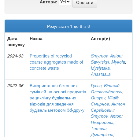
Автори:
Результати 1 до 8 із 8
Дата
Назва
Автор(и)
випуску
2024-03
Properties of recycled
Smyrnov, Anton
;
coarse aggregates made of
Savytskyi, Mykola
;
concrete waste
Myslytska,
Anastasiia
2022-06
Використання бетонних
Гусєв, Віталій
сумішей на основі продуктів
Олександрович
;
рециклінгу будівельних
Gusyev, Vitalij
;
відходів для зведення
Смирнов, Антон
будівель методом 3d-друку
Сергійович
;
Smyrnov, Anton
;
Нікіфорова,
Тетяна
Дмитрівна
;