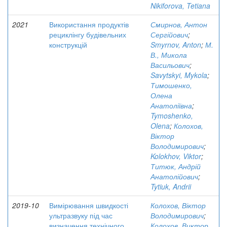
Nikiforova, Tetiana
2021
Використання продуктів
Смирнов, Антон
рециклінгу будівельних
Сергійович
;
конструкцій
Smyrnov, Anton
;
М.
В., Микола
Васильович
;
Savytskyi, Mykola
;
Тимошенко,
Олена
Анатоліївна
;
Tymoshenko,
Olena
;
Колохов,
Віктор
Володимирович
;
Kolokhov, Viktor
;
Титюк, Андрій
Анатолійович
;
Tytiuk, Andrii
2019-10
Вимірювання швидкості
Колохов, Віктор
ультразвуку під час
Володимирович
;
визначення технічного
Колохов, Виктор