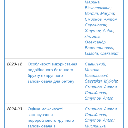
Марина
В'ячеславівна
;
Bordun, Maryna
;
Смирнов, Антон
Сергійович
;
Smyrnov, Anton
;
Лясота,
Олександр
Валентинович
;
Liasota, Oleksandr
2023-12
Особливості використання
Савицький,
подрібненого бетонного
Микола
брухту як крупного
Васильович
;
заповнювача для бетону
Savytskyi, Mykola
;
Смирнов, Антон
Сергійович
;
Smyrnov, Anton
2024-03
Оцінка можливості
Смирнов, Антон
застосування
Сергійович
;
переробленого крупного
Smyrnov, Anton
;
заповнювача в
Мислицька,