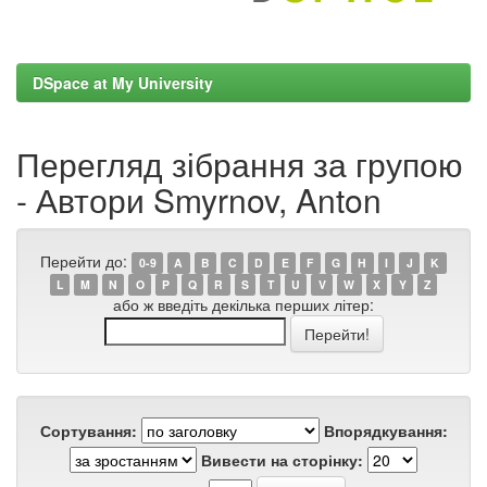
DSpace at My University
Перегляд зібрання за групою
- Автори Smyrnov, Anton
Перейти до:
0-9
A
B
C
D
E
F
G
H
I
J
K
L
M
N
O
P
Q
R
S
T
U
V
W
X
Y
Z
або ж введіть декілька перших літер:
Сортування:
Впорядкування:
Вивести на сторінку: