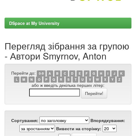
DSpace at My University
Перегляд зібрання за групою
- Автори Smyrnov, Anton
Перейти до:
0-9
A
B
C
D
E
F
G
H
I
J
K
L
M
N
O
P
Q
R
S
T
U
V
W
X
Y
Z
або ж введіть декілька перших літер:
Сортування:
Впорядкування:
Вивести на сторінку: