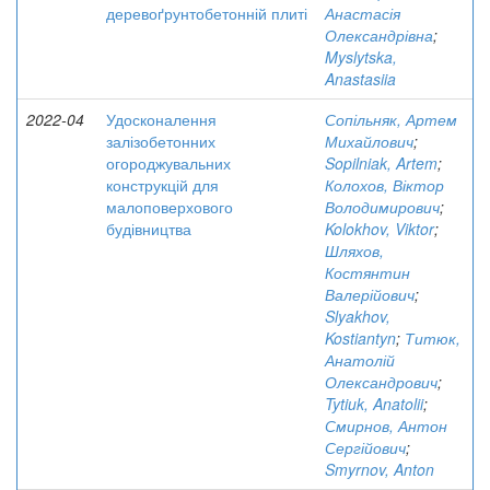
деревоґрунтобетонній плиті
Анастасія
Олександрівна
;
Myslytska,
Anastasiia
2022-04
Удосконалення
Сопільняк, Артем
залізобетонних
Михайлович
;
огороджувальних
Sopilniak, Artem
;
конструкцій для
Колохов, Віктор
малоповерхового
Володимирович
;
будівництва
Kolokhov, Viktor
;
Шляхов,
Костянтин
Валерійович
;
Slyakhov,
Kostiantyn
;
Титюк,
Анатолій
Олександрович
;
Tytiuk, Anatolii
;
Смирнов, Антон
Сергійович
;
Smyrnov, Anton