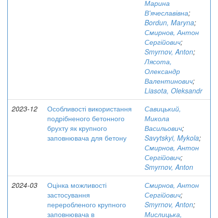
Марина
В'ячеславівна
;
Bordun, Maryna
;
Смирнов, Антон
Сергійович
;
Smyrnov, Anton
;
Лясота,
Олександр
Валентинович
;
Liasota, Oleksandr
2023-12
Особливості використання
Савицький,
подрібненого бетонного
Микола
брухту як крупного
Васильович
;
заповнювача для бетону
Savytskyi, Mykola
;
Смирнов, Антон
Сергійович
;
Smyrnov, Anton
2024-03
Оцінка можливості
Смирнов, Антон
застосування
Сергійович
;
переробленого крупного
Smyrnov, Anton
;
заповнювача в
Мислицька,