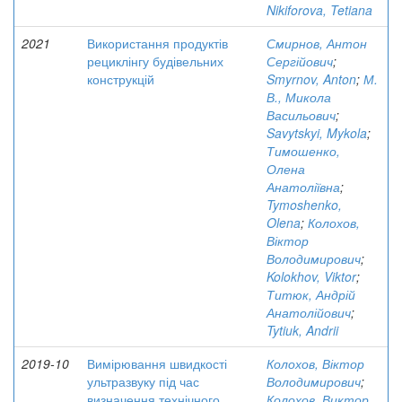
Nikiforova, Tetiana
2021
Використання продуктів
Смирнов, Антон
рециклінгу будівельних
Сергійович
;
конструкцій
Smyrnov, Anton
;
М.
В., Микола
Васильович
;
Savytskyi, Mykola
;
Тимошенко,
Олена
Анатоліївна
;
Tymoshenko,
Olena
;
Колохов,
Віктор
Володимирович
;
Kolokhov, Viktor
;
Титюк, Андрій
Анатолійович
;
Tytiuk, Andrii
2019-10
Вимірювання швидкості
Колохов, Віктор
ультразвуку під час
Володимирович
;
визначення технічного
Колохов, Виктор