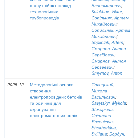
стану стійок естакад
Владимирович
;
технологічних
Kolokhov, Viktor
;
трубопроводів
Сопільняк, Артем
Михайлович
;
Сопильняк, Артем
Михайлович
;
Sopilniak, Artem
;
Смирнов, Антон
Сергійович
;
Смирнов, Антон
Сергеевич
;
Smyrnov, Anton
2025-12
Методологічні основи
Савицький,
створення
Микола
електропровідних бетонів
Васильович
;
та розчинів для
Savytskyi, Mykola
;
екранування
Шехоркіна,
електромагнітних полів
Світлана
Євгеніївна
;
Shekhorkina,
Svitlana
;
Бордун,