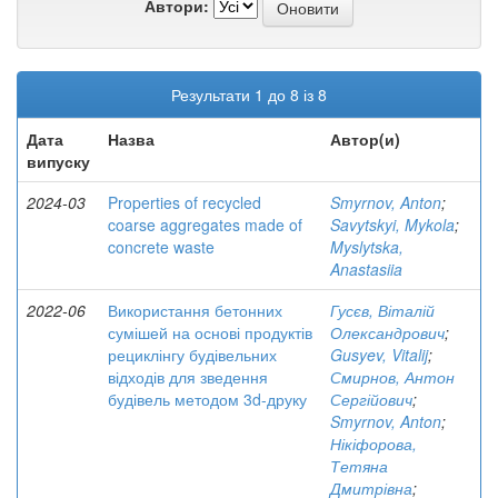
Автори:
Результати 1 до 8 із 8
Дата
Назва
Автор(и)
випуску
2024-03
Properties of recycled
Smyrnov, Anton
;
coarse aggregates made of
Savytskyi, Mykola
;
concrete waste
Myslytska,
Anastasiia
2022-06
Використання бетонних
Гусєв, Віталій
сумішей на основі продуктів
Олександрович
;
рециклінгу будівельних
Gusyev, Vitalij
;
відходів для зведення
Смирнов, Антон
будівель методом 3d-друку
Сергійович
;
Smyrnov, Anton
;
Нікіфорова,
Тетяна
Дмитрівна
;