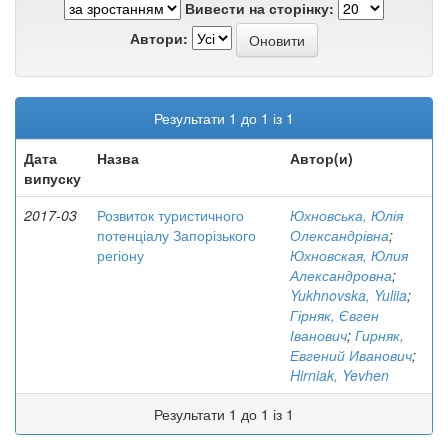
Вивести на сторінку:
Автори:
Результати 1 до 1 із 1
Дата
Назва
Автор(и)
випуску
2017-03
Розвиток туристичного
Юхновська, Юлія
потенціалу Запорізького
Олександрівна
;
регіону
Юхновская, Юлия
Александровна
;
Yukhnovska, Yuliia
;
Гірняк, Євген
Іванович
;
Гирняк,
Евгений Иванович
;
Hirniak, Yevhen
Результати 1 до 1 із 1