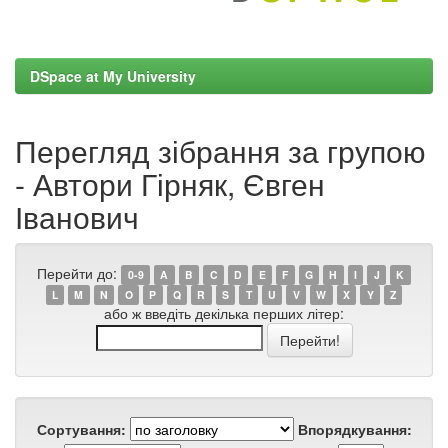
DSpace at My University
Перегляд зібрання за групою
- Автори Гірняк, Євген
Іванович
Перейти до:
0-9
A
B
C
D
E
F
G
H
I
J
K
L
M
N
O
P
Q
R
S
T
U
V
W
X
Y
Z
або ж введіть декілька перших літер:
Сортування:
Впорядкування: