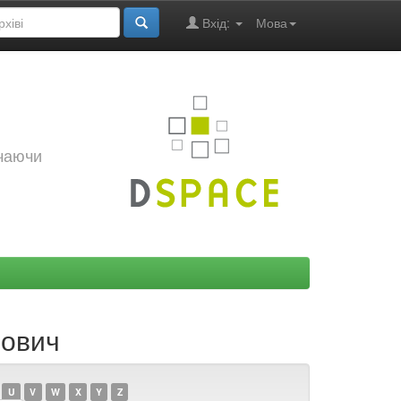
Вхід:
Мова
ючаючи
нович
U
V
W
X
Y
Z