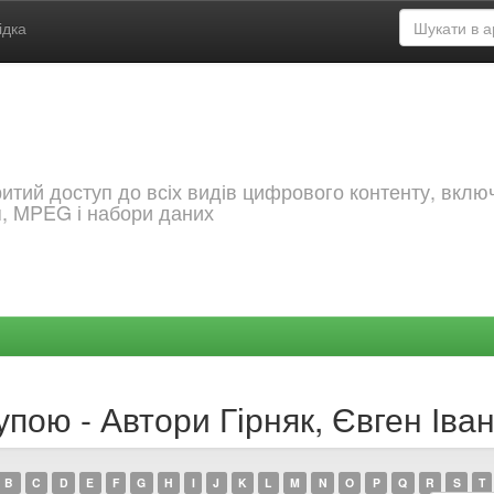
ідка
критий доступ до всіх видів цифрового контенту, вкл
я, MPEG і набори даних
упою - Автори Гірняк, Євген Іва
B
C
D
E
F
G
H
I
J
K
L
M
N
O
P
Q
R
S
T