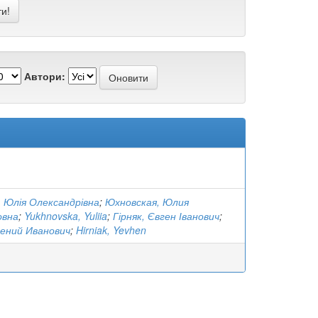
Автори:
 Юлія Олександрівна
;
Юхновская, Юлия
овна
;
Yukhnovska, Yuliia
;
Гірняк, Євген Іванович
;
гений Иванович
;
Hirniak, Yevhen