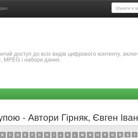
ідка
критий доступ до всіх видів цифрового контенту, вкл
я, MPEG і набори даних
упою - Автори Гірняк, Євген Іва
B
C
D
E
F
G
H
I
J
K
L
M
N
O
P
Q
R
S
T