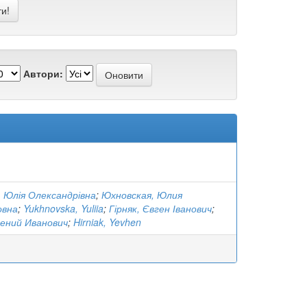
Автори:
 Юлія Олександрівна
;
Юхновская, Юлия
овна
;
Yukhnovska, Yuliia
;
Гірняк, Євген Іванович
;
гений Иванович
;
Hirniak, Yevhen