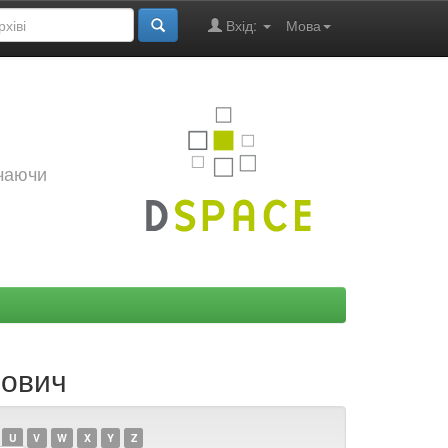
Вхід:
Мова
ючаючи
нович
U
V
W
X
Y
Z