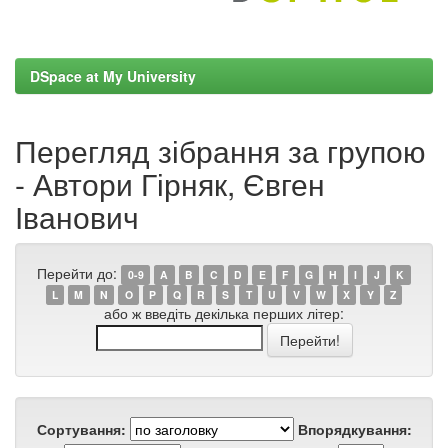
DSpace at My University
Перегляд зібрання за групою
- Автори Гірняк, Євген
Іванович
Перейти до:
0-9
A
B
C
D
E
F
G
H
I
J
K
L
M
N
O
P
Q
R
S
T
U
V
W
X
Y
Z
або ж введіть декілька перших літер:
Сортування:
Впорядкування: