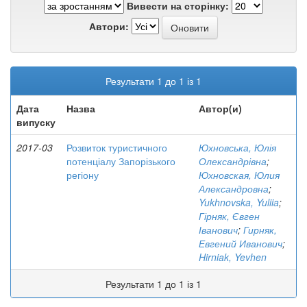
Вивести на сторінку:
Автори:
Результати 1 до 1 із 1
Дата
Назва
Автор(и)
випуску
2017-03
Розвиток туристичного
Юхновська, Юлія
потенціалу Запорізького
Олександрівна
;
регіону
Юхновская, Юлия
Александровна
;
Yukhnovska, Yuliia
;
Гірняк, Євген
Іванович
;
Гирняк,
Евгений Иванович
;
Hirniak, Yevhen
Результати 1 до 1 із 1