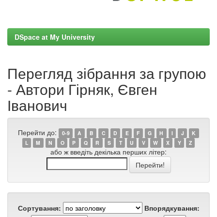
DSpace at My University
Перегляд зібрання за групою
- Автори Гірняк, Євген
Іванович
Перейти до:
0-9
A
B
C
D
E
F
G
H
I
J
K
L
M
N
O
P
Q
R
S
T
U
V
W
X
Y
Z
або ж введіть декілька перших літер:
Сортування:
Впорядкування: