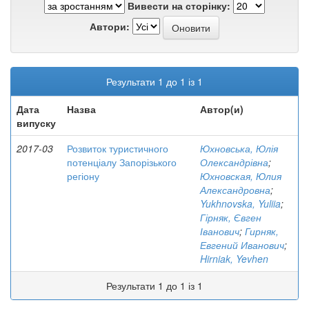
Вивести на сторінку:
Автори:
Результати 1 до 1 із 1
Дата
Назва
Автор(и)
випуску
2017-03
Розвиток туристичного
Юхновська, Юлія
потенціалу Запорізького
Олександрівна
;
регіону
Юхновская, Юлия
Александровна
;
Yukhnovska, Yuliia
;
Гірняк, Євген
Іванович
;
Гирняк,
Евгений Иванович
;
Hirniak, Yevhen
Результати 1 до 1 із 1